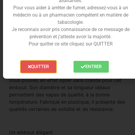
allaitantes.
Pour vous aider à arrêter de fumer, adressez-vous à un
médecin ou à un pharmacien compétent en matière de
tabacologie.
Description
Informations complémentaires
Je reconnais avoir pris connaissance de ce message de
prévention et j’atteste avoir la majorité.
Trusted Shops Reviews
Pour quitter ce site cliquez sur QUITTER
Drip tip remplacement Kanger T2 :
le choix du bon embout
QUITTER
ENTRER
Vous pouvez en effet opter sans crainte pour cet
embout. Son diamètre et sa longueur idéaux
permettent des vapes de qualité, à la bonne
température. Fabriqué en plastique, il présente des
qualités certaines de solidité et de résistance.
Un embout élégant