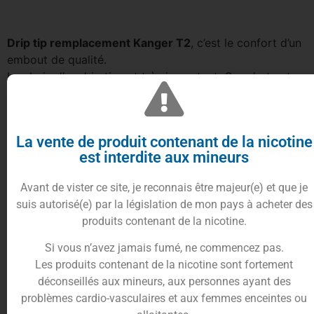
Drip tip remplacement Kanger T2
, c’est le confort d’un
embout de qualité.
Le choix d’un drip tip est très important. Car c’est cet
embout que vous aurez en bouche à chaque fois que
vous voudrez vapoter. Si votre embout doit être
changé, vous pourrez le remplacer par ce drip tip
La vente de produit contenant de la nicotine
Kanger, qui a de nombreuses vertus et qui s’adapte sur
est interdite aux mineurs
les clearomiseurs Kanger T2.
Avant de vister ce site, je reconnais être majeur(e) et que je
0.90
€
suis autorisé(e) par la législation de mon pays à acheter des
produits contenant de la nicotine.
Si vous n’avez jamais fumé, ne commencez pas.
Plus que 2 en stock
Les produits contenant de la nicotine sont fortement
déconseillés aux mineurs, aux personnes ayant des
10%
cumulés en
Ajouter au panier
problèmes cardio-vasculaires et aux femmes enceintes ou
points fidélités