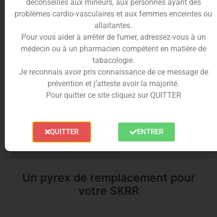
déconseillés aux mineurs, aux personnes ayant des
3.50
€
problèmes cardio-vasculaires et aux femmes enceintes ou
allaitantes.
Pour vous aider à arrêter de fumer, adressez-vous à un
En stock
médecin ou à un pharmacien compétent en matière de
tabacologie.
10%
cumulés en
Ajouter au panier
Je reconnais avoir pris connaissance de ce message de
points fidélités
prévention et j’atteste avoir la majorité.
Pour quitter ce site cliquez sur QUITTER
Description
Informations complémentaires
QUITTER
ENTRER
Trusted Shops Reviews
Un pyrex de remplacement pour
votre SKRR