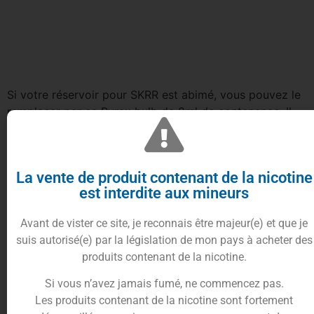
Si votre réservoir pour SKRR est abimé, vous pouvez le
remplacer par ce Pyrex bulb de 8ml de contenance. Il
est uniquement compatible avec le
clearomiseur SKRR
et
Vaporesso
.
La vente de produit contenant de la nicotine
est interdite aux mineurs
Matière :
Pyrex
Avant de vister ce site, je reconnais être majeur(e) et que je
Contenance :
8ml
suis autorisé(e) par la législation de mon pays à acheter des
Provenance :
Chine
produits contenant de la nicotine.
Compatibilité :
Clearomiseur SKRR
Si vous n’avez jamais fumé, ne commencez pas.
Les produits contenant de la nicotine sont fortement