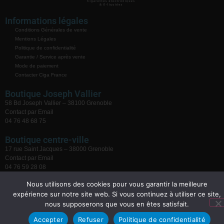
Informations légales
Conditions Générales de vente
Mentions Légales
Politique de confidentialité
Garantie / Service après vente
Mode de paiement
Contacter Ciga France
Boutique Joseph Vallier
58 Bd Joseph Vallier – 38100 Grenoble
Contact par Email
04 76 48 68 75
Boutique centre-ville
17 rue Saint Jacques – 38000 Grenoble
Contact par Email
04 76 59 28 08
Nous utilisons des cookies pour vous garantir la meilleure
expérience sur notre site web. Si vous continuez à utiliser ce site,
nous supposerons que vous en êtes satisfait.
Accepter
Refuser
Politique de confidentialité