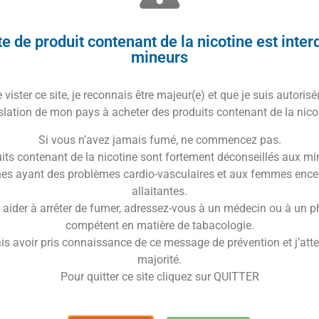
e de produit contenant de la nicotine est inter
mineurs
vister ce site, je reconnais être majeur(e) et que je suis autorisé
rvoir de rechange pour clearomiseur Nautilus GT. Peut
slation de mon pays à acheter des produits contenant de la nico
nir juqu’à 3 ml de e-liquide.
Si vous n’avez jamais fumé, ne commencez pas.
its contenant de la nicotine sont fortement déconseillés aux mi
es ayant des problèmes cardio-vasculaires et aux femmes ence
allaitantes.
Trusted Shops Reviews
 aider à arrêter de fumer, adressez-vous à un médecin ou à un 
compétent en matière de tabacologie.
r sur le clearomiseur Nautilus GT
is avoir pris connaissance de ce message de prévention et j’attes
majorité.
Pour quitter ce site cliquez sur QUITTER