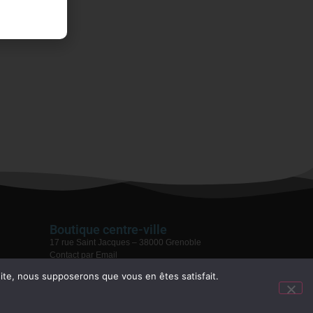
Boutique centre-ville
17 rue Saint Jacques – 38000 Grenoble
Contact par Email
04 76 59 28 08
 site, nous supposerons que vous en êtes satisfait.