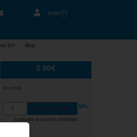
0.00
€
eur DIY
Blog
2.90
€
En stock
10%
Ajouter au panier
cumulés en points fidélités