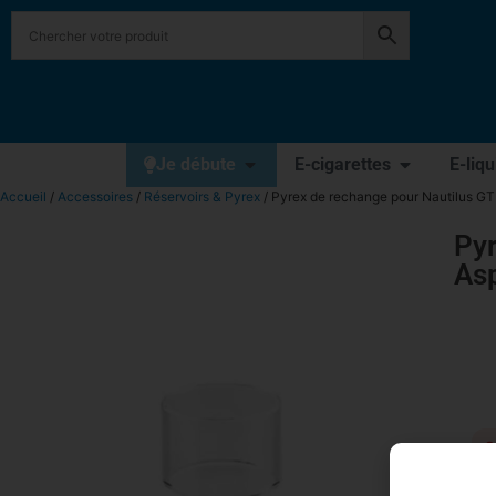
Je débute
E-cigarettes
E-liq
Accueil
/
Accessoires
/
Réservoirs & Pyrex
/ Pyrex de rechange pour Nautilus GT 
Pyr
Asp
2