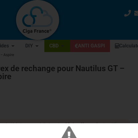
uides
DIY
CBD
ANTI GASPI
Calculat
– Aspire
ex de rechange pour Nautilus GT –
ire
🛒
achat(s) de ce produit dans les
10 dernières minutes