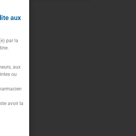
dite aux
(e) par la
tine.
neurs, aux
intes ou
pharmacien
te avoir la