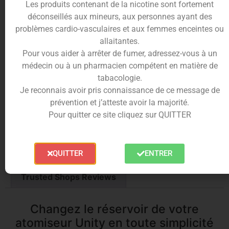
Les produits contenant de la nicotine sont fortement
déconseillés aux mineurs, aux personnes ayant des
problèmes cardio-vasculaires et aux femmes enceintes ou
Contenance
allaitantes.
Pour vous aider à arrêter de fumer, adressez-vous à un
médecin ou à un pharmacien compétent en matière de
tabacologie.
10%
Je reconnais avoir pris connaissance de ce message de
cumulés en
Ajouter au panier
prévention et j’atteste avoir la majorité.
points fidélités
Pour quitter ce site cliquez sur QUITTER
QUITTER
ENTRER
Description
Informations complémentaires
Trusted Shops Reviews
Changez le réservoir de votre
atomiseur Unity en toute simplicité