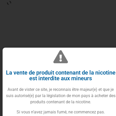
Réservoirs de rechange en Pyrex pour votre atomiseur
Profile Unity de Wotofo. Contenance de 3.5ml et 5ml.
Marque : Wotofo
La vente de produit contenant de la nicotine
est interdite aux mineurs
Matière : Pyrex
Contenance : 3.5ml et 5ml
Avant de vister ce site, je reconnais être majeur(e) et que je
suis autorisé(e) par la législation de mon pays à acheter des
produits contenant de la nicotine.
Si vous n’avez jamais fumé, ne commencez pas.
2.90
€