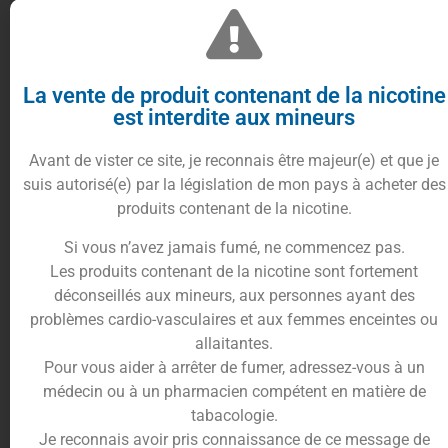
La vente de produit contenant de la nicotine
est interdite aux mineurs
Réservoir Pyrex de rechange 3ml pour
GTX one
.
Avant de vister ce site, je reconnais être majeur(e) et que je
suis autorisé(e) par la législation de mon pays à acheter des
2.90
€
produits contenant de la nicotine.
Si vous n’avez jamais fumé, ne commencez pas.
En stock
Les produits contenant de la nicotine sont fortement
déconseillés aux mineurs, aux personnes ayant des
10%
problèmes cardio-vasculaires et aux femmes enceintes ou
cumulés en
Ajouter au panier
allaitantes.
points fidélités
Pour vous aider à arrêter de fumer, adressez-vous à un
médecin ou à un pharmacien compétent en matière de
tabacologie.
Je reconnais avoir pris connaissance de ce message de
Description
Informations complémentaires