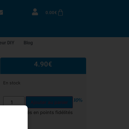
0.00
€
eur DIY
Blog
4.90
€
En stock
10%
Ajouter au panier
cumulés en points fidélités