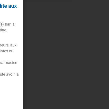
dite aux
(e) par la
tine.
neurs, aux
intes ou
pharmacien
te avoir la