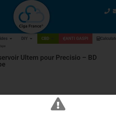
uides
DIY
CBD
ANTI GASPI
Calculat
Vape
ervoir Ultem pour Precisio – BD
pe
🛒
achat(s) de ce produit dans les
10 dernières minutes