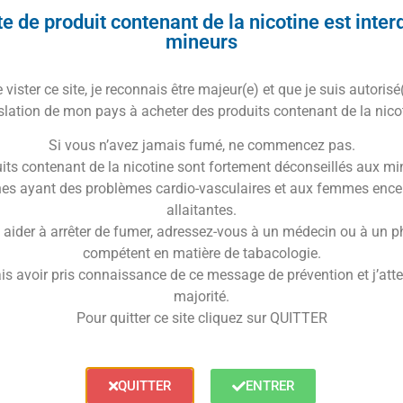
e de produit contenant de la nicotine est inter
mineurs
vister ce site, je reconnais être majeur(e) et que je suis autorisé
slation de mon pays à acheter des produits contenant de la nico
rvoir de rechange en Ultem
pour
clearomiseur Precisio
.
Si vous n’avez jamais fumé, ne commencez pas.
contenir jusqu’à 2.7 ml de e-liquide.
its contenant de la nicotine sont fortement déconseillés aux mi
nsion
: 22mm ( non compatible avec le pro)
es ayant des problèmes cardio-vasculaires et aux femmes ence
allaitantes.
 aider à arrêter de fumer, adressez-vous à un médecin ou à un 
compétent en matière de tabacologie.
Trusted Shops Reviews
is avoir pris connaissance de ce message de prévention et j’attes
majorité.
Pour quitter ce site cliquez sur QUITTER
votre clearomiseur Precisio
QUITTER
ENTRER