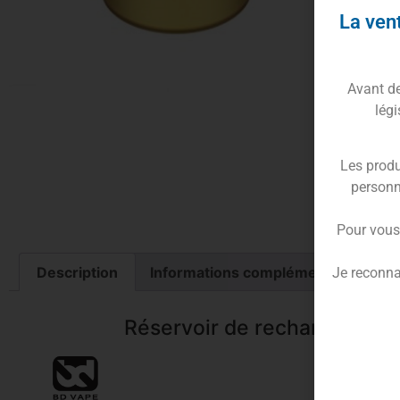
La vent
Avant de 
légi
Rése
Peut 
Les produ
Dime
personn
Pour vous
Description
Informations complémentaires
Je reconna
Réservoir de rechange pour 