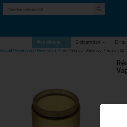
Je débute
E-cigarettes
E-liq
Accueil
/
Accessoires
/
Réservoirs & Pyrex
/ Réservoir Ultem pour Precisio – BD 
Rés
Va
2