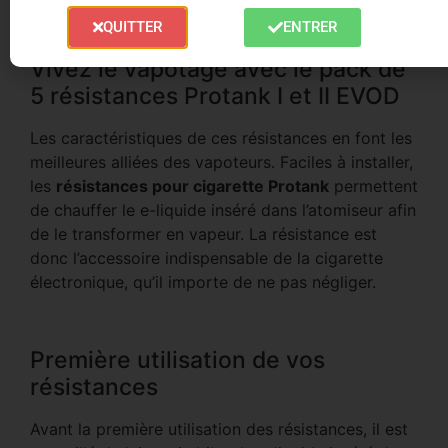
Trusted Shops Reviews
QUITTER
ENTRER
Vivez le vapotage avec le pack de
5 résistances Protank I et II EVOD
Les caractéristiques de ces résistances en font les
meilleures alliées des vapoteurs. Faciles à installer,
les
résistances pour cigarette Protank
permettent
de chauffer le e-liquide inséré dans l’atomiseur afin
de le transformer en vapeur. La résistance est
donc l’accessoire indispensable de la cigarette
électronique, qu’il importe de ne pas négliger.
Première utilisation de vos
résistances
Avant la première utilisation des résistances, il est