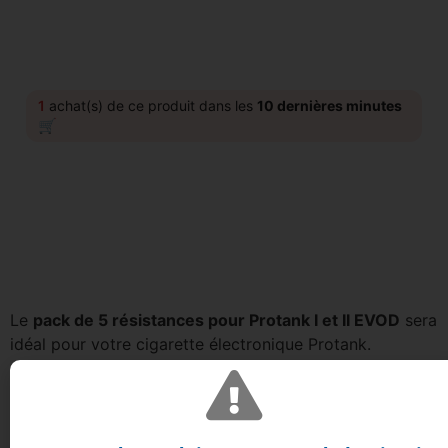
1
achat(s) de ce produit dans les
10 dernières minutes
🛒
Le
pack de 5 résistances pour Protank I et II EVOD
sera
idéal pour votre cigarette électronique Protank.
Composé de plusieurs produits, ces résistances de 1,8
ohms vous procureront une expérience de vape hors du
commun.