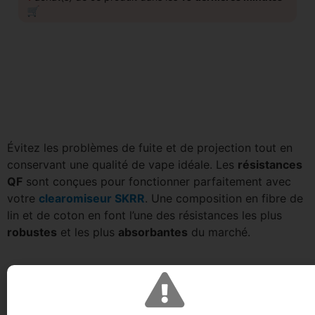
🛒
Évitez les problèmes de fuite et de projection tout en
conservant une qualité de vape idéale. Les
résistances
QF
sont conçues pour fonctionner parfaitement avec
votre
clearomiseur SKRR
. Une composition en fibre de
lin et de coton en font l’une des résistances les plus
robustes
et les plus
absorbantes
du marché.
Cette résistance est vendue à l’unité !