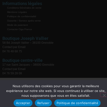
Informations légales
Conditions Générales de vente
Mentions Légales
Politique de confidentialité
Garantie / Service après vente
Mode de paiement
Contacter Ciga France
Boutique Joseph Vallier
58 Bd Joseph Vallier – 38100 Grenoble
Contact par Email
04 76 48 68 75
Boutique centre-ville
17 rue Saint Jacques – 38000 Grenoble
Contact par Email
04 76 59 28 08
Nous utilisons des cookies pour vous garantir la meilleure
expérience sur notre site web. Si vous continuez à utiliser ce site,
nous supposerons que vous en êtes satisfait.
Accepter
Refuser
Politique de confidentialité