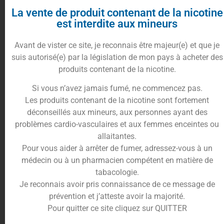
La vente de produit contenant de la nicotine
est interdite aux mineurs
3.80
€
Avant de vister ce site, je reconnais être majeur(e) et que je
suis autorisé(e) par la législation de mon pays à acheter des
produits contenant de la nicotine.
Résistif
Si vous n’avez jamais fumé, ne commencez pas.
Les produits contenant de la nicotine sont fortement
déconseillés aux mineurs, aux personnes ayant des
10%
cumulés en
problèmes cardio-vasculaires et aux femmes enceintes ou
Ajouter au panier
points fidélités
allaitantes.
Pour vous aider à arrêter de fumer, adressez-vous à un
médecin ou à un pharmacien compétent en matière de
tabacologie.
Je reconnais avoir pris connaissance de ce message de
Description
Informations complémentaires
prévention et j’atteste avoir la majorité.
Trusted Shops Reviews
Pour quitter ce site cliquez sur QUITTER