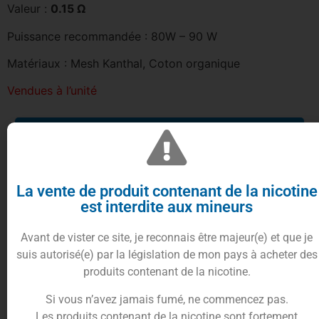
Valeur :
0.15 Ω
Puissance recommandée : 80W – 90 W
Matériaux : Mesh Kanthal, Coton organique
Vendues à l’unité
3.50
€
Rupture de stock
La vente de produit contenant de la nicotine
est interdite aux mineurs
En cours de réapprovisionnement,
recevez une alerte quand le produit
Avant de vister ce site, je reconnais être majeur(e) et que je
sera en stock
suis autorisé(e) par la législation de mon pays à acheter des
produits contenant de la nicotine.
Si vous n’avez jamais fumé, ne commencez pas.
Être alerté
Les produits contenant de la nicotine sont fortement