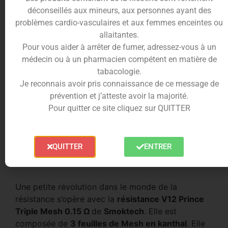
déconseillés aux mineurs, aux personnes ayant des
problèmes cardio-vasculaires et aux femmes enceintes ou
Description
Informations complémentaires
allaitantes.
Pour vous aider à arrêter de fumer, adressez-vous à un
Trusted Shops Reviews
médecin ou à un pharmacien compétent en matière de
tabacologie.
Je reconnais avoir pris connaissance de ce message de
Résistance V12 Triple Mesh – Enfin
prévention et j’atteste avoir la majorité.
une résistance avec une vraie
Pour quitter ce site cliquez sur QUITTER
durée de vie
QUITTER
ENTRER
Une petite révolution dans le monde de la
résistance s’opère avec la
résistance V12 Prince
Triple Mesh 0.15 Ω
de
Smoktech
. Elle est
composée de
3 feuilles de Mesh en kanthal
. Elle