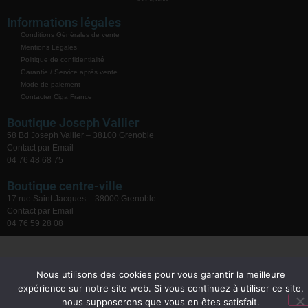
Informations légales
Conditions Générales de vente
Mentions Légales
Politique de confidentialité
Garantie / Service après vente
Mode de paiement
Contacter Ciga France
Boutique Joseph Vallier
58 Bd Joseph Vallier – 38100 Grenoble
Contact par Email
04 76 48 68 75
Boutique centre-ville
17 rue Saint Jacques – 38000 Grenoble
Contact par Email
04 76 59 28 08
Nous utilisons des cookies pour vous garantir la meilleure
expérience sur notre site web. Si vous continuez à utiliser ce site,
nous supposerons que vous en êtes satisfait.