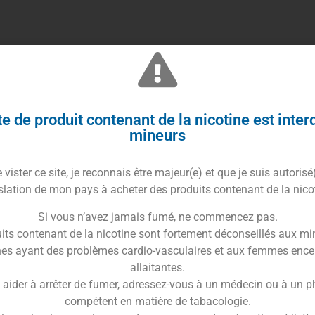
stances EF et EF-M adaptées pour le clearomiseur Pesso
e de produit contenant de la nicotine est inter
eaf.
mineurs
vister ce site, je reconnais être majeur(e) et que je suis autorisé
stance EF 0.3 Ω en Kanthal
slation de mon pays à acheter des produits contenant de la nico
stance EF-M 0.6 Ω en acier inoxydable
Si vous n’avez jamais fumé, ne commencez pas.
its contenant de la nicotine sont fortement déconseillés aux mi
es ayant des problèmes cardio-vasculaires et aux femmes ence
ésistances sont vendues à l’unité
allaitantes.
ue : Eleaf
 aider à arrêter de fumer, adressez-vous à un médecin ou à un 
compétent en matière de tabacologie.
atibilité : Pesso