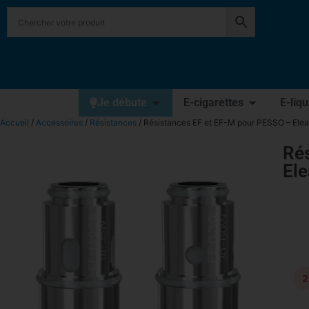
Je débute
E-cigarettes
E-liq
Accueil
/
Accessoires
/
Résistances
/ Résistances EF et EF-M pour PESSO – Elea
Ré
Ele
2