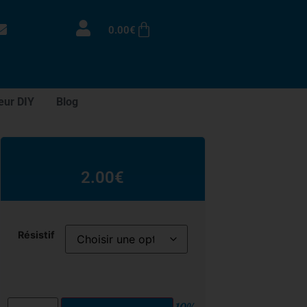
0.00
€
eur DIY
Blog
2.00
€
Résistif