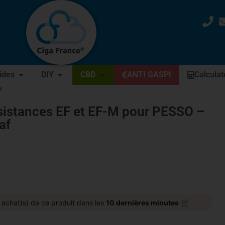
uides
DIY
CBD
ANTI GASPI
Calculat
f
sistances EF et EF-M pour PESSO –
af
🛒
achat(s) de ce produit dans les
10 dernières minutes