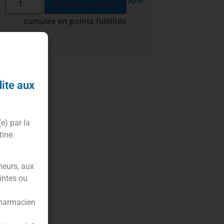
10%
Ajouter au panier
cumulés en points fidélités
dite aux
(e) par la
tine.
neurs, aux
intes ou
pharmacien