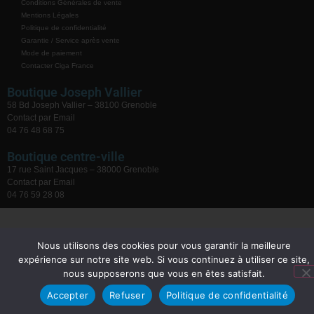
Conditions Générales de vente
Mentions Légales
Politique de confidentialité
Garantie / Service après vente
Mode de paiement
Contacter Ciga France
Boutique Joseph Vallier
58 Bd Joseph Vallier – 38100 Grenoble
Contact par Email
04 76 48 68 75
Boutique centre-ville
17 rue Saint Jacques – 38000 Grenoble
Contact par Email
04 76 59 28 08
Nous utilisons des cookies pour vous garantir la meilleure
expérience sur notre site web. Si vous continuez à utiliser ce site,
nous supposerons que vous en êtes satisfait.
Accepter
Refuser
Politique de confidentialité