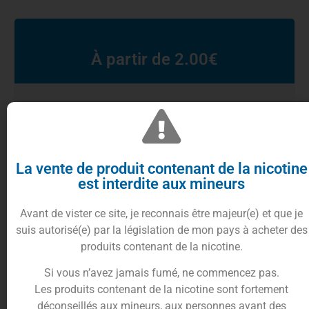
À partir de
2.00
€
Choix
La vente de produit contenant de la nicotine
est interdite aux mineurs
10%
cumulés en
Ajouter au panier
points fidélités
Avant de vister ce site, je reconnais être majeur(e) et que je
suis autorisé(e) par la législation de mon pays à acheter des
produits contenant de la nicotine.
Si vous n’avez jamais fumé, ne commencez pas.
Description
Informations complémentaires
Les produits contenant de la nicotine sont fortement
Trusted Shops Reviews
déconseillés aux mineurs, aux personnes ayant des