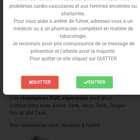
problèmes cardio-vasculaires et aux femmes enceintes ou
allaitantes.
Quelles sont les références
Pour vous aider à arrêter de fumer, adressez-vous à un
disponibles pour les résistances
médecin ou à un pharmacien compétent en matière de
EUC Vaporesso ?
tabacologie.
Je reconnais avoir pris connaissance de ce message de
Nous vous proposons plusieurs modèles afin que
prévention et j’atteste avoir la majorité.
chaque cigarette électronique trouve chaussure à
Pour quitter ce site cliquez sur QUITTER
son pied. La SS316L la plus faible est à 0,3 ohm.
Viennent ensuite les Clapton de 0,16, 0.à 0,5 ohm.
Enfin, nous mettons également à votre disposition
QUITTER
ENTRER
une résistance SS316L en céramique à 0,5 ohm.
Ces
résistances EUC vaporesso
sont ainsi
compatibles avec Estoc Tank, Veco Tank, Target
Pro et VM Tank.
Nos résistances sont vendues à l’unité.