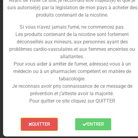
Avant de vister ce site, je reconnais être majeur(e) et que je
Trusted Shops Reviews
suis autorisé(e) par la législation de mon pays à acheter des
produits contenant de la nicotine.
Un adaptateur pour votre
Si vous n’avez jamais fumé, ne commencez pas.
vaporisateur Aria
Les produits contenant de la nicotine sont fortement
déconseillés aux mineurs, aux personnes ayant des
problèmes cardio-vasculaires et aux femmes enceintes ou
allaitantes.
Pour vous aider à arrêter de fumer, adressez-vous à un
médecin ou à un pharmacien compétent en matière de
Si vous souhaitez obtenir une vapeur plus fraîche
tabacologie.
et plus douce avec votre
vaporisateur Aria
, vous
Je reconnais avoir pris connaissance de ce message de
pouvez donc choisir cet
adaptateur pipe à eau
.
prévention et j’atteste avoir la majorité.
Avec une seule pièce, il permet de relier votre
Pour quitter ce site cliquez sur QUITTER
vaporisateur
à votre
pipe à eau
.
Il vous permettra d’obtenir le rafraîchissement et la
réhydratation de votre fumée.
QUITTER
ENTRER
A l’inhalation, vous obtiendrez donc une plus
grande qualité de fumée du
vaporisateur
.