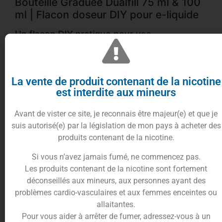
Bouteille Graduée Dualfill 75 ml & 100
ml | Flacon doseur DIY pour e-liquide
Un flacon DIY pratique pour vos
préparations maison
La Bouteille Graduée Dualfill est spécialement
conçue pour faciliter la préparation et le dosage
La vente de produit contenant de la nicotine
de vos recettes d’e-liquides DIY. Disponible en 75
est interdite aux mineurs
ml et 100 ml, ce flacon gradué combine praticité,
précision et transport facilité, idéal pour tous les
Avant de vister ce site, je reconnais être majeur(e) et que je
passionnés de création maison de e-liquides.
suis autorisé(e) par la législation de mon pays à acheter des
produits contenant de la nicotine.
Double embout pour un remplissage simple
et propre
Si vous n’avez jamais fumé, ne commencez pas.
Les produits contenant de la nicotine sont fortement
Ce flacon est équipé de deux embouts
déconseillés aux mineurs, aux personnes ayant des
complémentaires :
problèmes cardio-vasculaires et aux femmes enceintes ou
une large ouverture pour verser rapidement la
allaitantes.
base, les arômes ou la préparation finale,
Pour vous aider à arrêter de fumer, adressez-vous à un