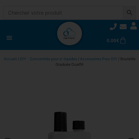
0.00
€
Accueil
/
DIY - Concentrés pour e-liquides
/
Accessoires Pour DIY
/ Bouteille
Graduée Dualfill