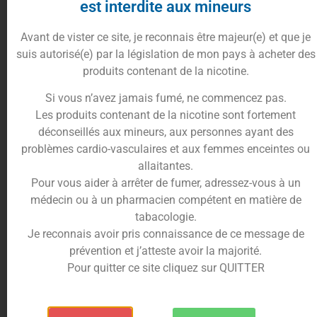
est interdite aux mineurs
1.40
€
Avant de vister ce site, je reconnais être majeur(e) et que je
suis autorisé(e) par la législation de mon pays à acheter des
produits contenant de la nicotine.
En stock
Si vous n’avez jamais fumé, ne commencez pas.
10%
cumulés en
Les produits contenant de la nicotine sont fortement
Ajouter au panier
points fidélités
déconseillés aux mineurs, aux personnes ayant des
problèmes cardio-vasculaires et aux femmes enceintes ou
allaitantes.
Pour vous aider à arrêter de fumer, adressez-vous à un
médecin ou à un pharmacien compétent en matière de
Description
Informations complémentaires
tabacologie.
Trusted Shops Reviews
Je reconnais avoir pris connaissance de ce message de
prévention et j’atteste avoir la majorité.
Pour quitter ce site cliquez sur QUITTER
Les flacons