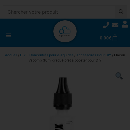
0.00
€
Accueil
/
DIY - Concentrés pour e-liquides
/
Accessoires Pour DIY
/ Flacon
Vapomix 30ml gradué prêt à booster pour DIY