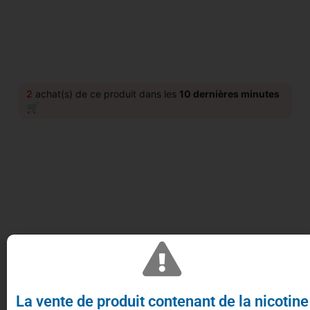
2
achat(s) de ce produit dans les
10 dernières minutes
🛒
Flacon vide gradué jusqu’à 9 mg de nicotine
30ml de contenance maximale
Plastique PET
Proposé par Levest / Roykin.
La vente de produit contenant de la nicotine