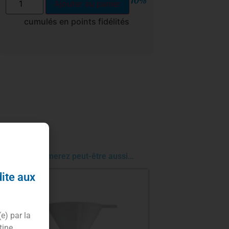
10%
Ajouter au panier
cumulés en points fidélités
Vous aimerez peut-être aussi…
dite aux
(e) par la
tine.