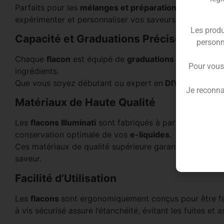
Parfaits pour les
mélanges et préparations DIY
(
Do It
expérimenter et personnaliser vos saveurs préférées.
Les produ
Capacité et Graduations Précises
personn
Chaque
flacon
est équipé de
graduations
clairement m
Pour vous
ingrédients.
Que vous soyez débutant ou expert en
DIY
, vous pouv
Je reconna
Matériaux de Haute Qualité
Les
flacons Illuminati
sont fabriqués à partir de plastiqu
conservation optimale de vos
e-liquides
.
Ces matériaux de qualité supérieure garantissent que vo
saveur.
Facilité d’Utilisation
Les
flacons
sont ergonomiquement conçus pour être faci
à vis sécurisé assure l’étanchéité, évitant les fuites e