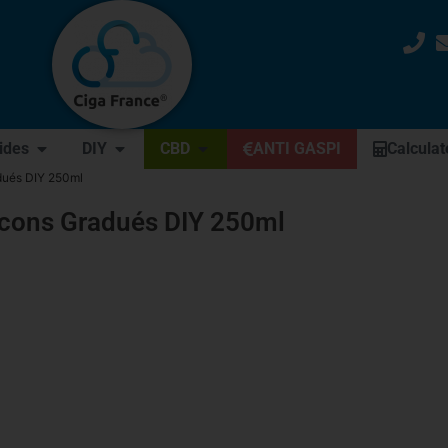
uides
DIY
CBD
ANTI GASPI
Calculat
dués DIY 250ml
acons Gradués DIY 250ml