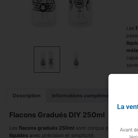
Les
f
pass
liqu
méla
capa
save
Description
Informations complémentaires
La vent
Flacons Gradués DIY 250ml
Les
flacons gradués
250ml
sont conçus pour les pass
Avant de 
liquides
avec précision et simplicité.
légi