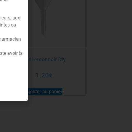
neurs, aux
intes ou
pharmacien
te avoir la
Mini entonnoir Diy
1.20
€
Ajouter au panier