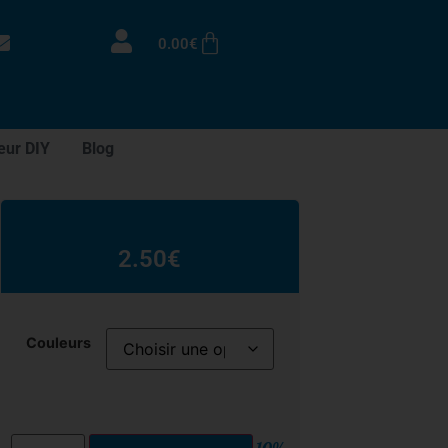
0.00
€
eur DIY
Blog
2.50
€
Couleurs