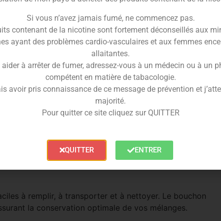
 Yourself
), ces
flacons
offrent une capacité idéale pour
Si vous n’avez jamais fumé, ne commencez pas.
its contenant de la nicotine sont fortement déconseillés aux mi
es ayant des problèmes cardio-vasculaires et aux femmes ence
allaitantes.
arquées, permettant un dosage facile et précis des
 aider à arrêter de fumer, adressez-vous à un médecin ou à un 
compétent en matière de tabacologie.
ez créer vos mélanges avec une grande précision.
is avoir pris connaissance de ce message de prévention et j’attes
majorité.
Pour quitter ce site cliquez sur QUITTER
e durable et sûr, assurant la sécurité et la
s mélanges restent frais et intacts, sans altération de
QUITTER
ENTRER
les à remplir, à transporter et à nettoyer. Le bouchon
t assurant la conservation optimale de vos mélanges.