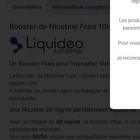
légi
Description
Informations complémentaires
Les produ
Booster de Nicotine Frais 10ml – Liqu
personn
Pour vous
Je reconna
Un Booster Frais pour Intensifier Votre Vape
Le Booster de Nicotine Frais Liquideo apporte un effet 
liquides DIY.
Il sublime les saveurs sans les masquer et transforme v
percutante.
Une Nicotine 20 mg/ml parfaitement équilibrée
Avec un dosage de
20 mg/ml
, ce booster offre un hit
nicotiniques marqués.
Son ratio
50/50
assure une compatibilité maximale ave