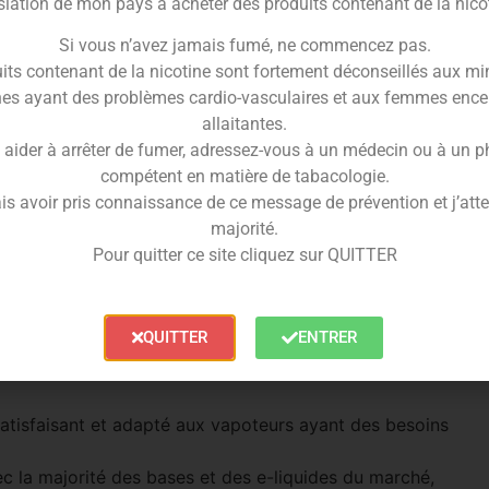
slation de mon pays à acheter des produits contenant de la nico
Trusted Shops Reviews
Si vous n’avez jamais fumé, ne commencez pas.
its contenant de la nicotine sont fortement déconseillés aux mi
ideo
es ayant des problèmes cardio-vasculaires et aux femmes ence
allaitantes.
 aider à arrêter de fumer, adressez-vous à un médecin ou à un 
compétent en matière de tabacologie.
is avoir pris connaissance de ce message de prévention et j’attes
majorité.
Pour quitter ce site cliquez sur QUITTER
glacé puissant qui réveille instantanément vos e-
os recettes en une vape plus vive, plus fraîche et plus
QUITTER
ENTRER
 satisfaisant et adapté aux vapoteurs ayant des besoins
c la majorité des bases et des e-liquides du marché,