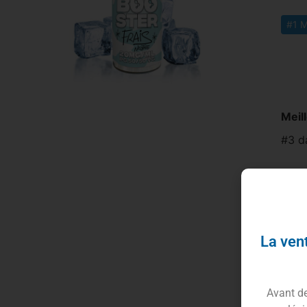
#1 M
Meil
#3 d
Le Bo
idéal
fraî
ratio
La vent
prép
ce b
pour
Avant de 