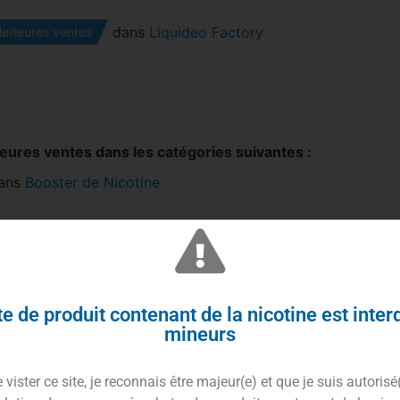
dans
Liquideo Factory
eilleures ventes
leures ventes dans les catégories suivantes :
ans
Booster de Nicotine
oster de Nicotine Frais 10ml Liquideo est la solution
e pour “nicotiner” votre e-liquide tout en y ajoutant une
cheur intense. Grâce à ses 20 mg/ml de nicotine et son
 50PG / 50VG, il s’intègre parfaitement à toutes vos
e de produit contenant de la nicotine est inter
arations DIY sans altérer les arômes. Fabriqué en France,
mineurs
ooster premium apporte une touche givrée énergisante
 une vape plus vive et dynamique.
vister ce site, je reconnais être majeur(e) et que je suis autorisé