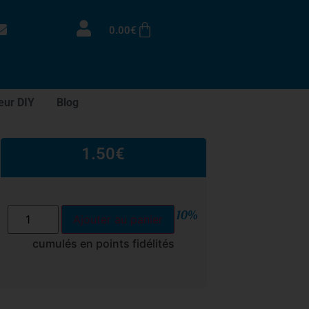
0.00
€
eur DIY
Blog
1.50
€
10%
Ajouter au panier
cumulés en points fidélités