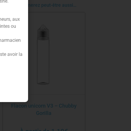
tine.
Vous aimerez peut-être aussi…
neurs, aux
intes ou
pharmacien
te avoir la
Flacon unicorn V3 – Chubby
Gorilla