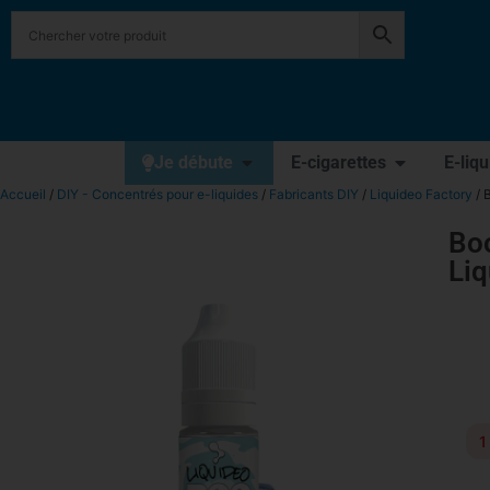
Je débute
E-cigarettes
E-liq
Accueil
/
DIY - Concentrés pour e-liquides
/
Fabricants DIY
/
Liquideo Factory
/ 
Boo
Li
1