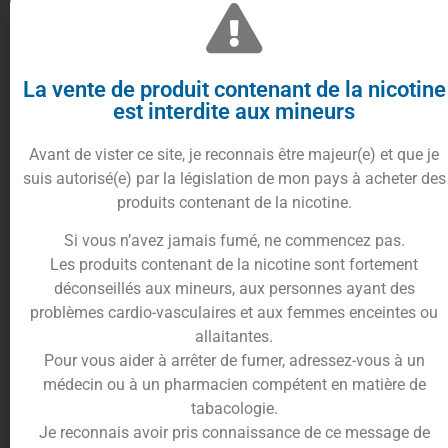
Description
Informations complémentaires
Trusted Shops Reviews
La vente de produit contenant de la nicotine
est interdite aux mineurs
Un concentré qui a du soleil pour
vos DIY de e-liquides
Avant de vister ce site, je reconnais être majeur(e) et que je
suis autorisé(e) par la législation de mon pays à acheter des
produits contenant de la nicotine.
Si vous n’avez jamais fumé, ne commencez pas.
Les produits contenant de la nicotine sont fortement
déconseillés aux mineurs, aux personnes ayant des
problèmes cardio-vasculaires et aux femmes enceintes ou
allaitantes.
Les pandas d’
Arômes et Liquides
vont faire entrer
Pour vous aider à arrêter de fumer, adressez-vous à un
la lumière dans la grisaille de l’hiver avec ce
médecin ou à un pharmacien compétent en matière de
concentré Phoenix Green edition
sans sucralose
tabacologie.
aux saveurs d’ananas et de citron. Découvrez un
Je reconnais avoir pris connaissance de ce message de
concentré juteux et rafraîchissant. C’est une