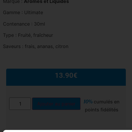
Marque :
Arômes et Liquides
Gamme : Ultimate
Contenance : 30ml
Type : Fruité, fraîcheur
Saveurs : frais, ananas, citron
13.90
€
10%
cumulés en
Ajouter au panier
points fidélités