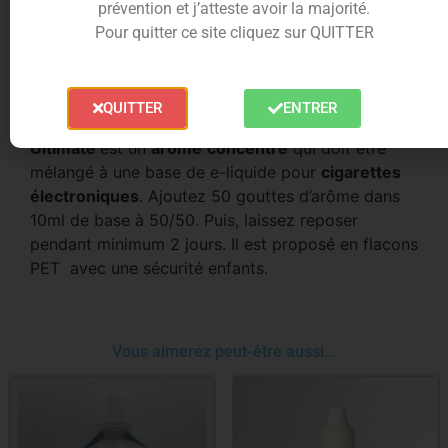
prévention et j’atteste avoir la majorité.
énorme vague de fraîcheur glaciale qui envahit
Pour quitter ce site cliquez sur QUITTER
votre palais. L’ananas est très présent tandis que
le citron se fait discret mais apporte cette petite
pointe d’acidité qui fait toute la différence.
QUITTER
ENTRER
Le
concentré Phoenix
de la gamme
A&L
Ultimate
est un
arôme
concentré
qui doit être
mélangé à une base de e-liquide pour
cigarettes
électroniques
. Ajoutez 50 gouttes d’arôme dans
10ml de base à 50/50. Puis, laissez reposer
pendant minimum 2 jours. Il est proposé en flacons
PET avec une sécurité enfants.
Vous aimerez peut-être aussi…