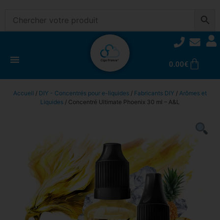
0.00
€
Accueil
/
DIY - Concentrés pour e-liquides
/
Fabricants DIY
/
Arômes et
Liquides
/ Concentré Ultimate Phoenix 30 ml – A&L