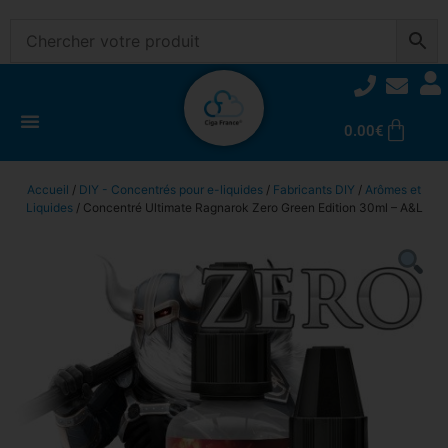
0.00
€
Accueil
/
DIY - Concentrés pour e-liquides
/
Fabricants DIY
/
Arômes et
Liquides
/ Concentré Ultimate Ragnarok Zero Green Edition 30ml – A&L