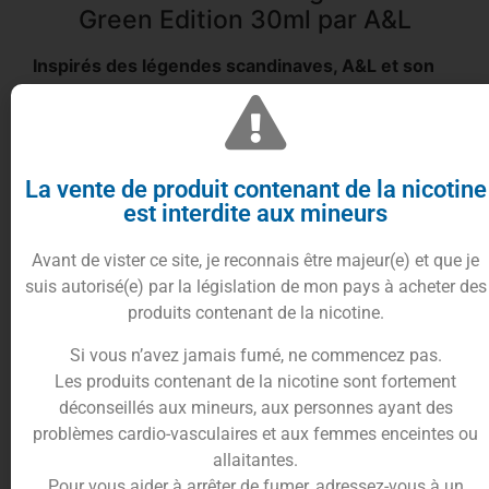
Green Edition 30ml par A&L
Inspirés des légendes scandinaves, A&L et son
concentré Ragnarok Zero annoncent la fin d’une
saison grâce à une vague juteuse et sucrée de
fruits rouges. Dans cette version Zero, le
colorant et la fraîcheur ont été retirés afin de
La vente de produit contenant de la nicotine
vous apporter un parfum fruité plus prononcé.
est interdite aux mineurs
Avant de vister ce site, je reconnais être majeur(e) et que je
suis autorisé(e) par la législation de mon pays à acheter des
produits contenant de la nicotine.
Si vous n’avez jamais fumé, ne commencez pas.
Longtemps gardée secrète par les peuples
Les produits contenant de la nicotine sont fortement
nordiques, les
Pandas
d’
A&L
ont pourtant su
déconseillés aux mineurs, aux personnes ayant des
retranscrire les saveurs complexes de cette
problèmes cardio-vasculaires et aux femmes enceintes ou
recette époustouflante au prix d’un dur labeur et
allaitantes.
de nombreuses heures de recherches. Retrouvez la
Pour vous aider à arrêter de fumer, adressez-vous à un