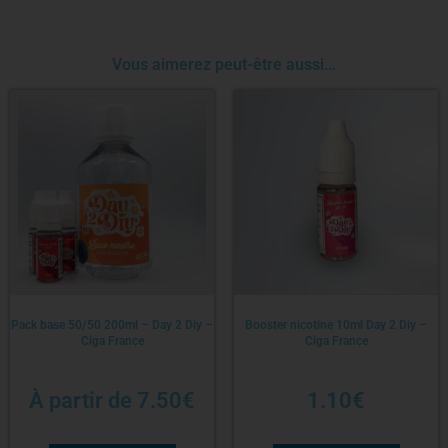
Vous aimerez peut-être aussi…
Pack base 50/50 200ml – Day 2 Diy –
Booster nicotine 10ml Day 2 Diy –
Ciga France
Ciga France
À partir de
7.50
€
1.10
€