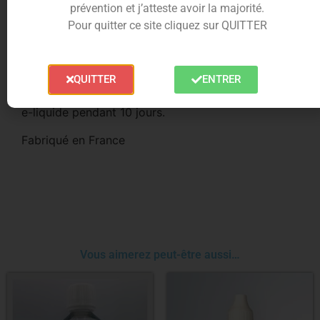
prévention et j’atteste avoir la majorité.
Pour quitter ce site cliquez sur QUITTER
L’
arôme
Fraise Symphonie
est contenu dans un
flacon PET de 30 ml avec sécurité enfant. Pour un
e-liquide 50/50 Il faudra diluer l’arôme dans une
QUITTER
ENTRER
base à hauteur de 15 %. Puis laissez reposer votre
e-liquide pendant 10 jours.
Fabriqué en France
Vous aimerez peut-être aussi…