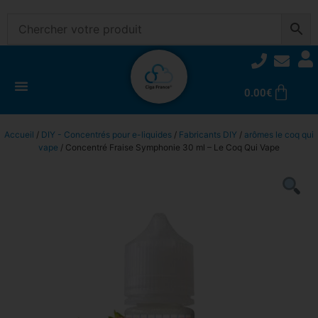
0.00
€
Accueil
/
DIY - Concentrés pour e-liquides
/
Fabricants DIY
/
arômes le coq qui
vape
/ Concentré Fraise Symphonie 30 ml – Le Coq Qui Vape