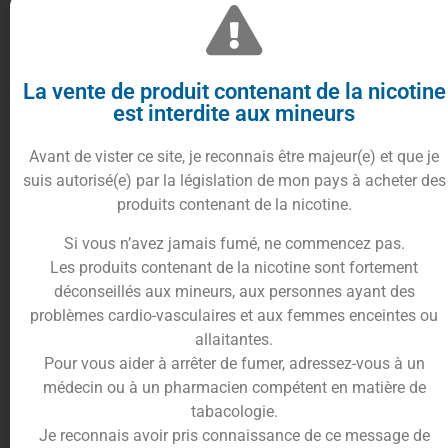
Trusted Shops Reviews
Un arôme fruité et réaliste
La vente de produit contenant de la nicotine
30 ml
est interdite aux mineurs
Avant de vister ce site, je reconnais être majeur(e) et que je
suis autorisé(e) par la législation de mon pays à acheter des
produits contenant de la nicotine.
L’
arôme Fraise Symphonie
est un concentré de
Si vous n’avez jamais fumé, ne commencez pas.
fraise très réaliste. Le Coq qui Vape a voulu vous
Les produits contenant de la nicotine sont fortement
proposer un arôme naturel et fruité très proche
déconseillés aux mineurs, aux personnes ayant des
des saveurs authentiques de la fraise. Savourez ce
problèmes cardio-vasculaires et aux femmes enceintes ou
mix de fraises fraîches et juteuses à chaque
allaitantes.
bouffée.
Pour vous aider à arrêter de fumer, adressez-vous à un
médecin ou à un pharmacien compétent en matière de
Comment utiliser le concentré
tabacologie.
arôme arôme Fraise Symphonie
Je reconnais avoir pris connaissance de ce message de