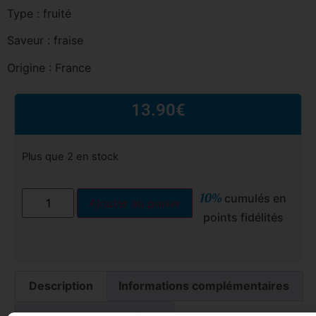
Type : fruité
Saveur : fraise
Origine : France
13.90
€
Plus que 2 en stock
10%
cumulés en
Ajouter au panier
points fidélités
Description
Informations complémentaires