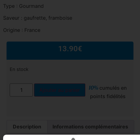
Type : Gourmand
Saveur : gaufrette, framboise
Origine : France
13.90
€
En stock
10%
cumulés en
Ajouter au panier
points fidélités
Description
Informations complémentaires