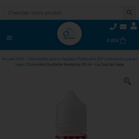
0.00
€
Accueil
/
DIY - Concentrés pour e-liquides
/
Fabricants DIY
/
arômes le coq qui
vape
/ Concentré Gaufrette framboise 30 ml – Le Coq Qui Vape