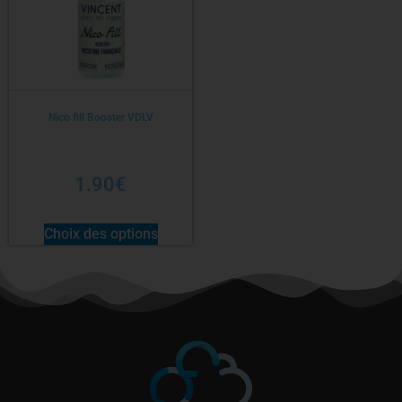
Nico fill Booster VDLV
1.90
€
Choix des options