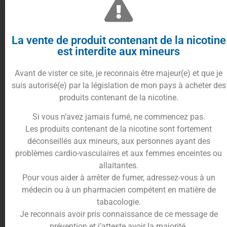
Trusted Shops Reviews
Un arôme croustillant et fruité
La vente de produit contenant de la nicotine
est interdite aux mineurs
30 ml
Avant de vister ce site, je reconnais être majeur(e) et que je
suis autorisé(e) par la législation de mon pays à acheter des
produits contenant de la nicotine.
Si vous n’avez jamais fumé, ne commencez pas.
L’
arôme Biscuit Gaufrette framboise
est un
Les produits contenant de la nicotine sont fortement
concentré gourmand et savoureux qui vous fera
déconseillés aux mineurs, aux personnes ayant des
fondre de bonheur. Le Coq qui Vape a sélectionné
problèmes cardio-vasculaires et aux femmes enceintes ou
des parfums de grande qualité et très réalistes.
allaitantes.
Vous serez vite conquis par cette friandise !
Pour vous aider à arrêter de fumer, adressez-vous à un
Comment utiliser le concentré
médecin ou à un pharmacien compétent en matière de
tabacologie.
Gaufrette Framboise
Je reconnais avoir pris connaissance de ce message de
prévention et j’atteste avoir la majorité.