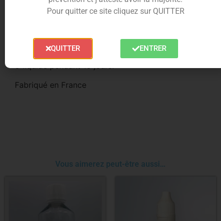
Pour quitter ce site cliquez sur QUITTER
L’
arôme Gaufrette Framboise
est contenu dans un
flacon PET de 30 ml avec sécurité enfant. Pour un
e-liquide 50/50 Il faudra diluer l’arôme dans une
QUITTER
ENTRER
base à hauteur de 15 %. Puis laissez reposer votre
e-liquide pendant 15 jours.
Fabriqué en France
Vous aimerez peut-être aussi…