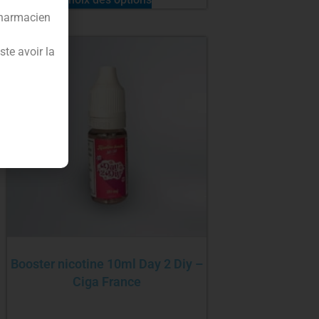
pharmacien
te avoir la
Booster nicotine 10ml Day 2 Diy –
Ciga France