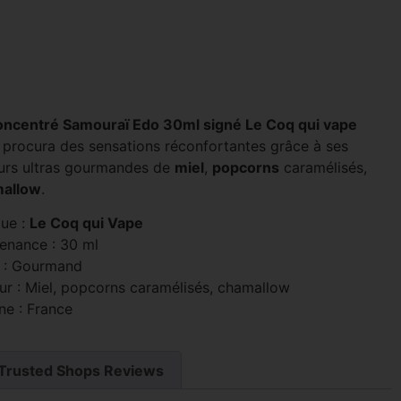
oncentré Samouraï Edo 30ml signé Le Coq qui vape
 procura des sensations réconfortantes grâce à ses
urs ultras gourmandes de
miel
,
popcorns
caramélisés,
allow
.
ue :
Le Coq qui Vape
enance : 30 ml
 : Gourmand
ur : Miel, popcorns caramélisés, chamallow
ne : France
Trusted Shops Reviews