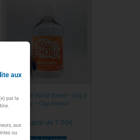
dite aux
Pack base 50/50 200ml – Day 2
(e) par la
Diy – Ciga France
tine.
À partir de
7.50
€
neurs, aux
intes ou
Choix des options