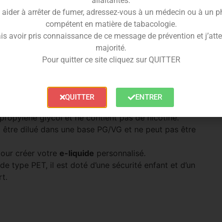
allaitantes.
 aider à arrêter de fumer, adressez-vous à un médecin ou à un 
u’un ajout d’une grande dose de gourmandise pour vos
compétent en matière de tabacologie.
is avoir pris connaissance de ce message de prévention et j’attes
majorité.
 concentré
Samouraï
Pour quitter ce site cliquez sur QUITTER
rôme Do It Yourself
de leur gamme
EDO
.
amélisé, de miel et de chamallow
est le concentré
QUITTER
ENTRER
st fabriquée en
France.
ropylène glycol et ne contient pas de nicotine.
 être dilué dans une base PG/VG et ne peut pas être
our créer votre
e-liquide
personnalisé.
e type PET, il est doté d’une sécurité enfant et d’un
t.