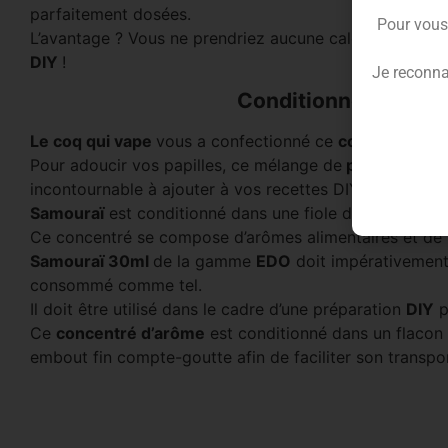
parfaitement dosées.
Pour vous
L’avantage ? Vous ne prendriez aucune calorie, rien q
DIY
!
Je reconna
Conditionnement du
Le coq qui vape
vous a confectionné ce
concentré d’a
Pour adoucir vos papilles, ce mélange de
pop-corn car
incontournable à ajouter à vos recettes DIY.
Samouraï
est conditionné dans une fiole de
30ml
et e
Ce concentré se compose d’arômes alimentaires et de p
Samouraï 30ml
de la gamme
EDO
doit impérativement
consommé comme tel.
Il doit être utilisé dans le cadre d’une préparation
DIY
p
Ce
concentré d’arôme
est conditionné dans un flacon d
embout fin compte-goutte afin de faciliter son transpor