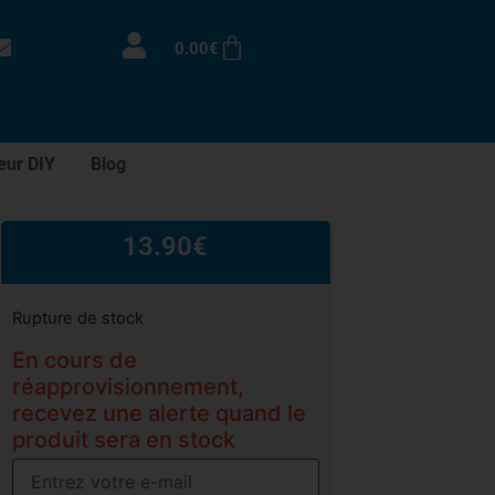
0.00
€
eur DIY
Blog
13.90
€
Rupture de stock
En cours de
réapprovisionnement,
recevez une alerte quand le
produit sera en stock