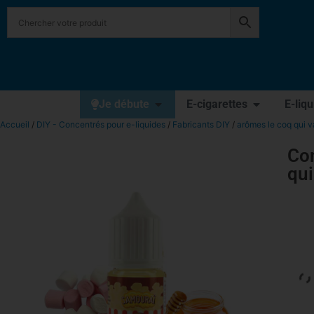
Je débute
E-cigarettes
E-liq
Accueil
/
DIY - Concentrés pour e-liquides
/
Fabricants DIY
/
arômes le coq qui 
Co
qui