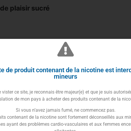
e plaisir sucré
e de produit contenant de la nicotine est inter
 ce
concentré d’arôme
Samouraï
dans un maxi format
mineurs
ucrées en refabriquant le best-seller de leur gamme
vister ce site, je reconnais être majeur(e) et que je suis autorisé
lf
.
slation de mon pays à acheter des produits contenant de la nico
un délicieux
pop-corn caramélisé
enveloppé dans une
Si vous n’avez jamais fumé, ne commencez pas.
 douceur grâce à l’arôme
chamallow
et la texture
its contenant de la nicotine sont fortement déconseillés aux mi
es ayant des problèmes cardio-vasculaires et aux femmes ence
nfortantes grâce à ses saveurs ultras gourmandes et