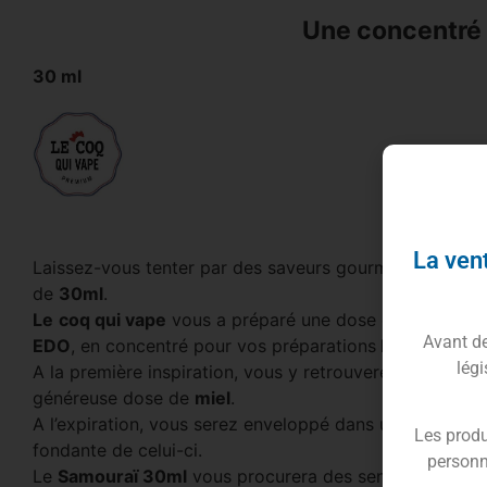
Une concentré d
30 ml
La vent
Laissez-vous tenter par des saveurs gourmandes avec
de
30ml
.
Le
coq qui vape
vous a préparé une dose de douceurs s
Avant de 
EDO
, en concentré pour vos préparations
Do It Yourse
légi
A la première inspiration, vous y retrouverez le goût d’
généreuse dose de
miel
.
A l’expiration, vous serez enveloppé dans un nuage de
Les produ
fondante de celui-ci.
personn
Le
Samouraï 30ml
vous procurera des sensations réco