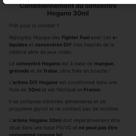
Conditionnement du concentré
Hogano 30ml
Prêt pour le combat ?
Rejoignez l’équipe des
Fighter Fuel
avec ces
e-
liquides
et
concentrés DIY
très inspirés de la
célèbre série de jeux vidéo.
Le
concentré Hogano
est à base de
mangue
,
grenade
et de
fraise
, ultra frais en bouche !
L
’arôme DIY Hogano
est conditionné dans une
fiole de
30ml
et est fabriqué en
France
.
Il se compose d’arômes alimentaires et de
propylène glycol et ne contient pas de nicotine.
L’
arôme Hogano 30ml
doit impérativement être
dilué dans une base PG/VG et
ne peut pas être
consommé comme tel
.