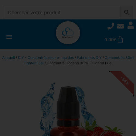
0.00
€
Accueil
/
DIY - Concentrés pour e-liquides
/
Fabricants DIY
/
Concentrés 30ml
Fighter Fuel
/ Concentré Hogano 30ml – Fighter Fuel
-54%