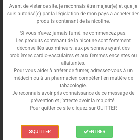
Avant de vister ce site, je reconnais être majeur(e) et que je
suis autorisé(e) par la législation de mon pays à acheter des
Hogano
est un
concentré DIY
aux notes fruitées
produits contenant de la nicotine.
et explosives, qui vous fera vivre des combats
légendaires avec votre
e-liquide
.
Si vous n’avez jamais fumé, ne commencez pas.
Ressentez la puissance aromatique de la
grenade
,
Les produits contenant de la nicotine sont fortement
juteuse, sucrée et acidulée, puis, la saveur
déconseillés aux mineurs, aux personnes ayant des
complexe de la
mangue
.
problèmes cardio-vasculaires et aux femmes enceintes ou
Entre le goût de pêche et celui de fleur, le tout,
allaitantes.
avec une légère touche poivrée, la
mangue
vous
Pour vous aider à arrêter de fumer, adressez-vous à un
procura une explosion en bouche.
médecin ou à un pharmacien compétent en matière de
Et pour finir, le coup de grâce est donné par la
tabacologie.
douceur sucrée de
fraises
juteuses.
Je reconnais avoir pris connaissance de ce message de
prévention et j’atteste avoir la majorité.
Alors, préparez-vous à découvrir un monde de
Pour quitter ce site cliquez sur QUITTER
sensations inédites grâce au
concentré Hogano
30ml
, unique et puissant.
Ajoutez-le à vos
mélanges et préparations DIY
QUITTER
ENTRER
afin de vous créer un
e-liquide
atomique.