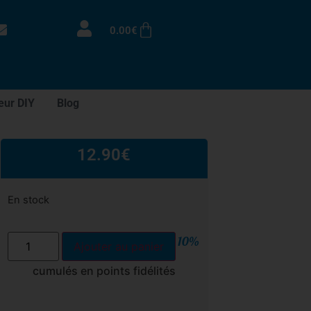
0.00
€
eur DIY
Blog
12.90
€
En stock
10%
Ajouter au panier
cumulés en points fidélités