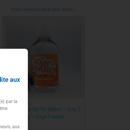
Vous aimerez peut-être aussi…
dite aux
(e) par la
tine.
Pack base 50/50 200ml – Day 2
Diy – Ciga France
neurs, aux