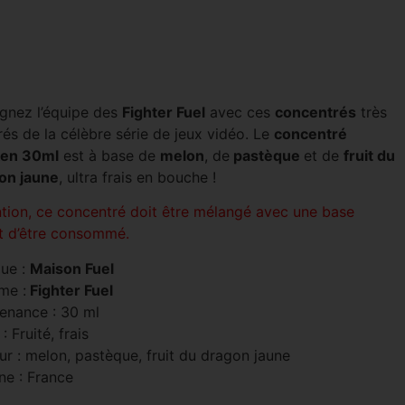
ignez l’équipe des
Fighter Fuel
avec ces
concentrés
très
rés de la célèbre série de jeux vidéo. Le
concentré
en 30ml
est à base de
melon
, de
pastèque
et de
fruit du
on jaune
, ultra frais en bouche !
ntion, ce concentré doit être mélangé avec une base
t d’être consommé.
ue :
Maison Fuel
me :
Fighter Fuel
enance : 30 ml
: Fruité, frais
ur : melon, pastèque, fruit du dragon jaune
ne : France