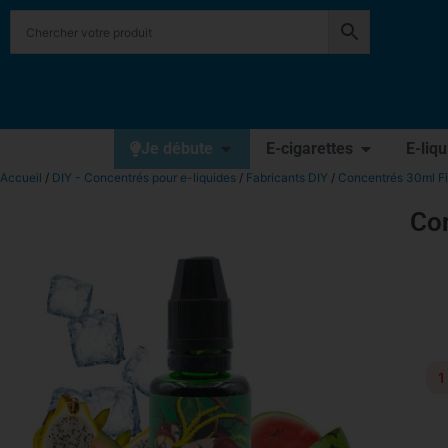
Je débute
E-cigarettes
E-liq
Accueil
/
DIY - Concentrés pour e-liquides
/
Fabricants DIY
/
Concentrés 30ml Fi
Con
1