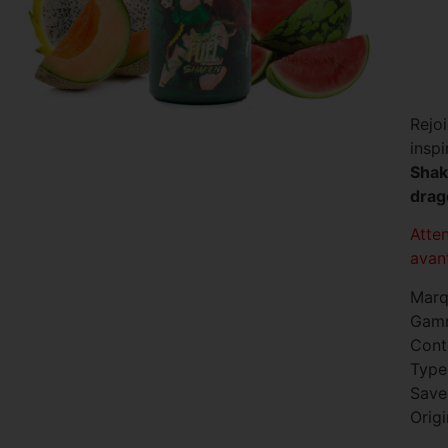
Rejo
inspi
Shak
drag
Atte
avan
Marq
Gam
Cont
Type 
Save
Origi