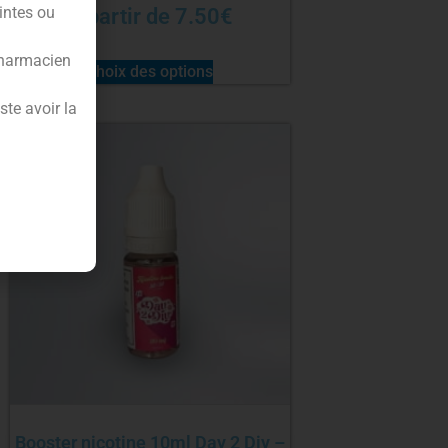
intes ou
À partir de
7.50
€
pharmacien
Choix des options
te avoir la
Booster nicotine 10ml Day 2 Diy –