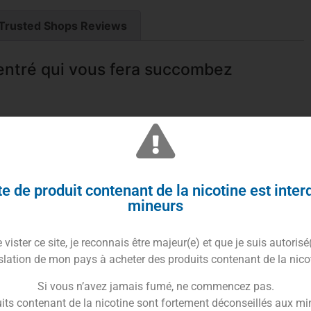
Trusted Shops Reviews
entré qui vous fera succombez
e de produit contenant de la nicotine est inter
mineurs
centré d’arôme Shaken 30ml
pour assainir un coup
vister ce site, je reconnais être majeur(e) et que je suis autorisé
astèque
, de
fruit du dragon jaune
, et de la chair d’un
slation de mon pays à acheter des produits contenant de la nico
Si vous n’avez jamais fumé, ne commencez pas.
re meilleur allié pour combattre les désagréments dans
its contenant de la nicotine sont fortement déconseillés aux mi