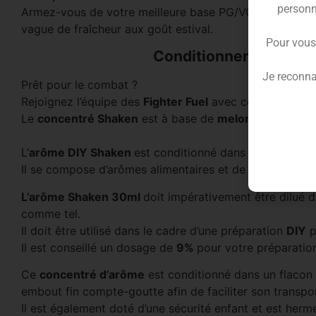
personn
Armez-vous de votre meilleure base PG/VG pour permet
vague de fraîcheur aux goût estival.
Pour vous
Conditionnement du c
Je reconna
Prêt pour le combat ?
Rejoignez l’équipe des
Fighter Fuel
avec ces
concentr
Le
concentré Shaken
est à base de
melon
, de
pastèq
L’
arôme DIY Shaken
est conditionné dans une fiole de
Il se compose d’arômes alimentaires et de propylène g
L’arôme Shaken 30ml
doit impérativement être dilué
comme tel.
Il doit être utilisé dans le cadre d’une préparation
DIY
p
Il est conseillé un dosage de
9%
pour votre préparatio
Ce
concentré d’arôme
est conditionné dans un flacon d
embout fin compte-goutte afin de faciliter son transpor
Il est également doté d’une sécurité enfant et est her