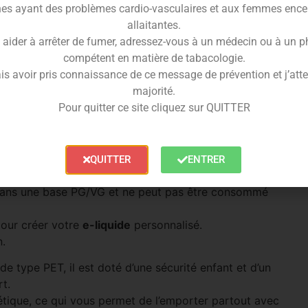
es ayant des problèmes cardio-vasculaires et aux femmes ence
tre à l’
arôme DIY Shaken
de vous protéger dans une
allaitantes.
 aider à arrêter de fumer, adressez-vous à un médecin ou à un 
oncentré
Shaken
30ml
compétent en matière de tabacologie.
is avoir pris connaissance de ce message de prévention et j’attes
majorité.
és
très inspirés de la célèbre série de jeux vidéo.
Pour quitter ce site cliquez sur QUITTER
ue
et de
fruit du dragon jaune
, ultra frais en bouche !
30ml
et est fabriqué en
France
.
QUITTER
ENTRER
lycol et
ne contient pas de nicotine
.
 dans une base PG/VG et ne peut pas être consommé
our créer votre
e-liquide
personnalisé.
n.
e type PET, il est doté d’une sécurité enfant et d’un
t.
métique, ce qui vous permet de l’emporter partout avec