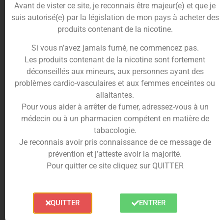
allié à votre base PG/VG vous procura une
Avant de vister ce site, je reconnais être majeur(e) et que je
fraîcheur fruitée percutante !
suis autorisé(e) par la législation de mon pays à acheter des
produits contenant de la nicotine.
Conditionnement du concentré
Uraken 30ml
Si vous n’avez jamais fumé, ne commencez pas.
Les produits contenant de la nicotine sont fortement
Prêt pour le combat ?
déconseillés aux mineurs, aux personnes ayant des
Rejoignez l’équipe des
Fighter Fuel
avec ces
problèmes cardio-vasculaires et aux femmes enceintes ou
concentrés
très inspirés de la célèbre série de
allaitantes.
jeux vidéo.
Pour vous aider à arrêter de fumer, adressez-vous à un
Le
concentré Uraken
est à base de
fraise
et
médecin ou à un pharmacien compétent en matière de
d’
arbouse
, ultra frais en bouche !
tabacologie.
Je reconnais avoir pris connaissance de ce message de
L’
arôme DIY Uraken
est conditionné dans une fiole
prévention et j’atteste avoir la majorité.
de
30ml
et est fabriqué en
France
.
Pour quitter ce site cliquez sur QUITTER
Il se compose d’arômes alimentaires et de
propylène glycol et
ne contient pas de nicotine
.
QUITTER
ENTRER
L’arôme Uraken 30ml
doit impérativement être
dilué dans une base PG/VG et ne peut pas être