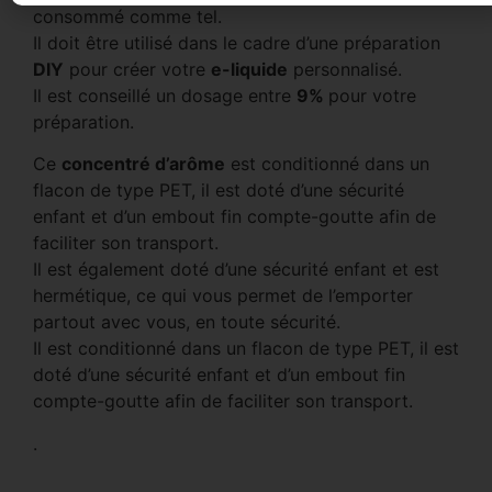
consommé comme tel.
Il doit être utilisé dans le cadre d’une préparation
DIY
pour créer votre
e-liquide
personnalisé.
Il est conseillé un dosage entre
9%
pour votre
préparation.
Ce
concentré d’arôme
est conditionné dans un
flacon de type PET, il est doté d’une sécurité
enfant et d’un embout fin compte-goutte afin de
faciliter son transport.
Il est également doté d’une sécurité enfant et est
hermétique, ce qui vous permet de l’emporter
partout avec vous, en toute sécurité.
Il est conditionné dans un flacon de type PET, il est
doté d’une sécurité enfant et d’un embout fin
compte-goutte afin de faciliter son transport.
.