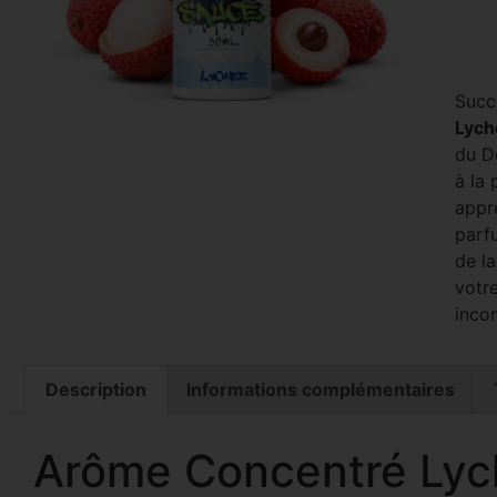
Succ
Lych
du D
à la 
appré
parf
de l
votre
inco
Description
Informations complémentaires
Arôme Concentré Lyc