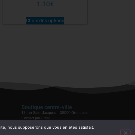
1.10
€
Choix des options
Boutique centre-ville
17 rue Saint Jacques – 38000 Grenoble
Contact par Email
04 76 59 28 08
 site, nous supposerons que vous en êtes satisfait.