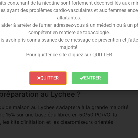
iginale de Cloud Niners, la traçabilité française en plus.
its contenant de la nicotine sont fortement déconseillés aux mi
es ayant des problèmes cardio-vasculaires et aux femmes ence
votre Lychee en DIY
allaitantes.
 aider à arrêter de fumer, adressez-vous à un médecin ou à un 
tré Lychee doit être dilué dans une base neutre (avec
compétent en matière de tabacologie.
nde un **dosage de 15%** si vous utilisez une base
is avoir pris connaissance de ce message de prévention et j’attes
e de 100ml, intégrez simplement 15ml d’arôme puis
majorité.
Pour quitter ce site cliquez sur QUITTER
er sur une base High VG (par exemple du 30/70 PG/VG)
seillons de doser le concentré à hauteur de **17% ou
r les arômes, ce léger ajustement préservera toute la
QUITTER
ENTRER
 préparation au Lychee ?
iquide maison au Lychee s’adaptera à la grande majorité
 de 15% sur une base équilibrée en 50/50 PG/VG, la
les kits d’initiation et les clearomiseurs orientés