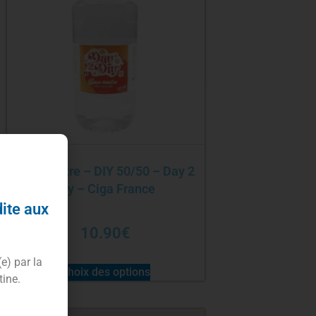
Base 1 litre – DIY 50/50 – Day 2
Diy – Ciga France
dite aux
10.90
€
(e) par la
Choix des options
tine.