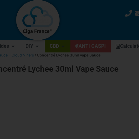
uides
DIY
CBD
ANTI GASPI
Calculat
uce - Cloud Niners
/ Concentré Lychee 30ml Vape Sauce
ncentré Lychee 30ml Vape Sauce