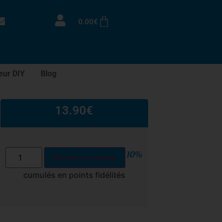
0.00
€
eur DIY
Blog
13.90
€
10%
Ajouter au panier
cumulés en points fidélités