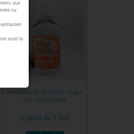
neurs, aux
intes ou
pharmacien
te avoir la
Pack base 50/50 200ml – Day 2
Diy – Ciga France
À partir de
7.50
€