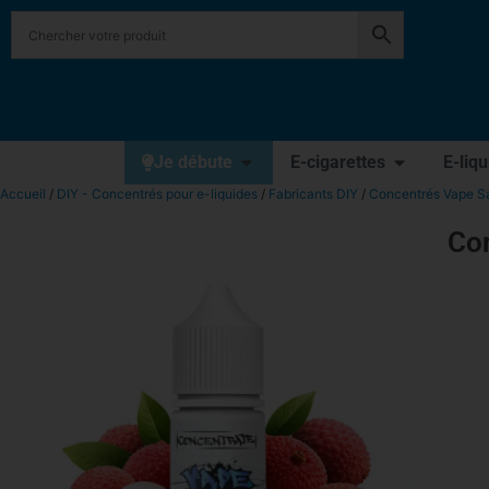
Je débute
E-cigarettes
E-liq
Accueil
/
DIY - Concentrés pour e-liquides
/
Fabricants DIY
/
Concentrés Vape Sa
Co