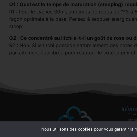
Q1 : Quel est le temps de maturation (steeping) requ
R1 : Pour le Lychee 30ml, un temps de repos de **3 à 5 
façon optimale à la base. Pensez à secouer énergiqueme
steep.
Q2 : Ce concentré au litchi a-t-il un goût de rose ou 
R2 : Non. Si le litchi possède naturellement des notes 
parfaitement équilibrée pour restituer le côté juteux et 
Inform
Condit
Mentio
Politiq
Nous utilisons des cookies pour vous garantir la m
Garant
Mode 