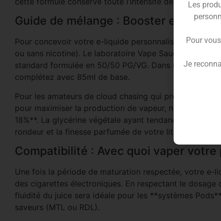
cette formule conserve toute l’intensité de la recette or
Les produ
personn
Guide de mélange : Booster et doser 
Pour vous
Pour concevoir votre e-liquide personnalisé, le concen
ou sans nicotine). Le laboratoire Vape Sauce recomma
Je reconna
standard formulée en 50/50 PG/VG. Dans un flacon vid
complétez avec 85ml de base.
Pour les amateurs de cloud chasing qui préfèrent vap
pour maximiser la production de vapeur, nous vous con
18%**. La glycérine végétale ayant tendance à estompe
rondeur et la finesse parfumée de votre litchi.
Compatibilité : Avec quoi vaper votre
Une fois la période de maturation respectée, votre e-l
des cigarettes électroniques. En respectant le dosage
fluidité du juice sera idéale pour les **systèmes Pods**, 
saveurs (MTL ou RDL).