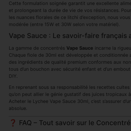
Cette formulation soignée garantit une excellente alim
et prolongeant la durée de vie de vos résistances. Pou
les nuances florales de ce litchi d’exception, nous vo
modérée (entre 15W et 30W selon votre matériel).
Vape Sauce : Le savoir-faire français a
La gamme de concentrés
Vape Sauce
incarne la rigueur
Chaque fiole de 30ml est développée et conditionnée au
des ingrédients de qualité premium conformes aux nor
tous d’un bouchon avec sécurité enfant et d’un embout 
DIY.
En reprenant sous sa responsabilité les recettes cult
qu’on peut allier le génie gustatif des juices tropicaux 
Acheter le Lychee Vape Sauce 30ml, c’est s’assurer d’un 
absolue.
❓ FAQ – Tout savoir sur le Concentr