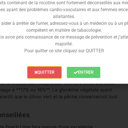
its contenant de la nicotine sont fortement déconseillés aux mi
haque bouffée sans jamais provoquer l’effet de
es ayant des problèmes cardio-vasculaires et aux femmes ence
allaitantes.
ce
, ce concentré restitue au milligramme près
 aider à arrêter de fumer, adressez-vous à un médecin ou à un 
ormulation haut de gamme permet d’obtenir un e-liquide
compétent en matière de tabacologie.
is avoir pris connaissance de ce message de prévention et j’attes
majorité.
 Peach Lime 30ml
Pour quitter ce site cliquez sur QUITTER
tré Peach Lime doit impérativement être dilué dans une
e Sauce conseille un **dosage de 15%** pour une base
oncentré pour un flacon total de 100ml.
QUITTER
ENTRER
pour la chasse aux nuages, par exemple avec une base
age à **17% ou 18%**. La glycérine végétale ayant
rantit que le citron vert et la pêche conserveront tout
onseillées
ide Peach Lime fera preuve d’une excellente