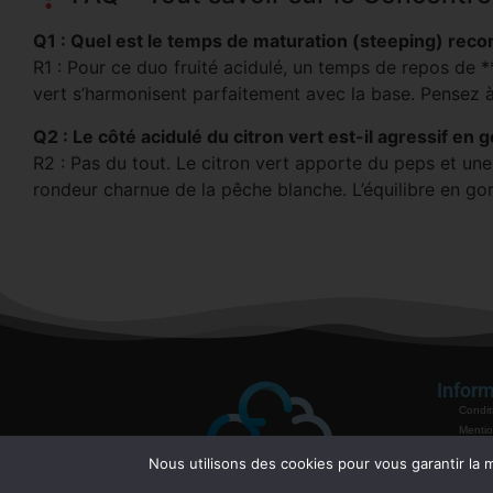
Q1 : Quel est le temps de maturation (steeping) re
R1 : Pour ce duo fruité acidulé, un temps de repos de **
vert s’harmonisent parfaitement avec la base. Pensez 
Q2 : Le côté acidulé du citron vert est-il agressif en 
R2 : Pas du tout. Le citron vert apporte du peps et une
rondeur charnue de la pêche blanche. L’équilibre en gor
Inform
Condit
Mentio
Politiq
Nous utilisons des cookies pour vous garantir la m
Garant
Mode 