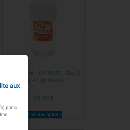
Base 1 litre – DIY 50/50 – Day 2
Diy – Ciga France
dite aux
10.90
€
(e) par la
Choix des options
tine.