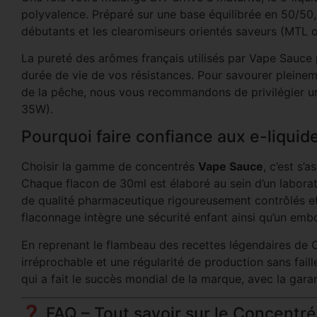
polyvalence. Préparé sur une base équilibrée en 50/50, 
débutants et les clearomiseurs orientés saveurs (MTL
La pureté des arômes français utilisés par Vape Sauce 
durée de vie de vos résistances. Pour savourer pleinemen
de la pêche, nous vous recommandons de privilégier u
35W).
Pourquoi faire confiance aux e-liqui
Choisir la gamme de concentrés
Vape Sauce
, c’est s’
Chaque flacon de 30ml est élaboré au sein d’un laborato
de qualité pharmaceutique rigoureusement contrôlés 
flaconnage intègre une sécurité enfant ainsi qu’un emb
En reprenant le flambeau des recettes légendaires de 
irréprochable et une régularité de production sans fail
qui a fait le succès mondial de la marque, avec la gara
❓ FAQ – Tout savoir sur le Concentr