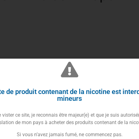
ch Lime
e de produit contenant de la nicotine est inter
e par sa complexité et son harmonie en bouche. Lors
mineurs
e **pêche bien mûre** qui enveloppe le palais, offrant
e **citron vert** (lime) entre en scène pour apporter
vister ce site, je reconnais être majeur(e) et que je suis autorisé
ient trancher la sucrosité de la pêche.
slation de mon pays à acheter des produits contenant de la nico
xception, particulièrement désaltérant grâce à une
Si vous n’avez jamais fumé, ne commencez pas.
e. C’est le choix parfait pour les vapoteurs qui