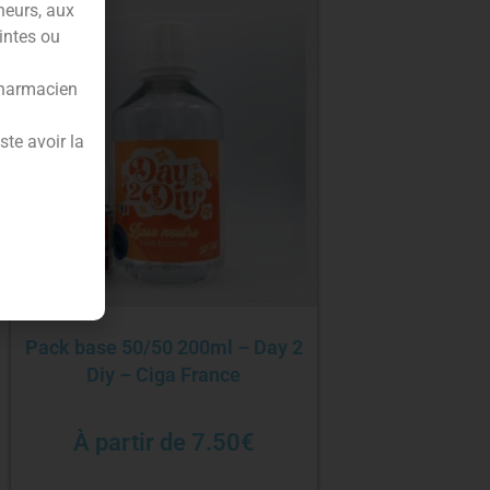
neurs, aux
intes ou
pharmacien
te avoir la
Pack base 50/50 200ml – Day 2
Diy – Ciga France
À partir de
7.50
€