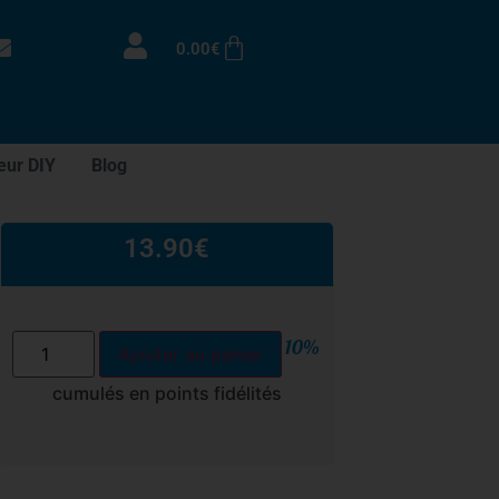
0.00
€
eur DIY
Blog
13.90
€
10%
Ajouter au panier
cumulés en points fidélités