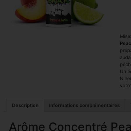
Misez
Peac
prépa
auda
pêch
Un éq
Nine
votre
Description
Informations complémentaires
Arôme Concentré Pea