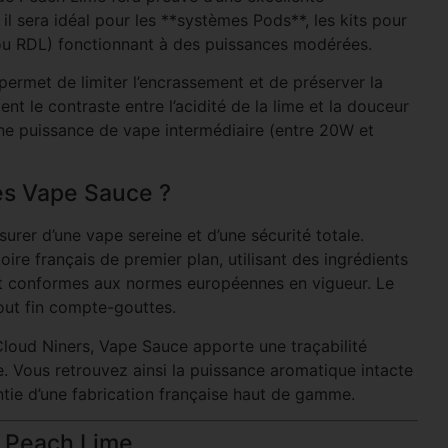
il sera idéal pour les **systèmes Pods**, les kits pour
 ou RDL) fonctionnant à des puissances modérées.
permet de limiter l’encrassement et de préserver la
t le contraste entre l’acidité de la lime et la douceur
ne puissance de vape intermédiaire (entre 20W et
des Vape Sauce ?
assurer d’une vape sereine et d’une sécurité totale.
ire français de premier plan, utilisant des ingrédients
et conformes aux normes européennes en vigueur. Le
out fin compte-gouttes.
Cloud Niners, Vape Sauce apporte une traçabilité
le. Vous retrouvez ainsi la puissance aromatique intacte
ntie d’une fabrication française haut de gamme.
é Peach Lime