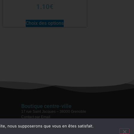
1.10
€
Choix des options
Boutique centre-ville
17 rue Saint Jacques – 38000 Grenoble
Contact par Email
04 76 59 28 08
 site, nous supposerons que vous en êtes satisfait.