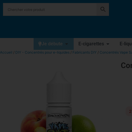
Je débute
E-cigarettes
E-liq
Accueil
/
DIY - Concentrés pour e-liquides
/
Fabricants DIY
/
Concentrés Vape Sa
Co
2