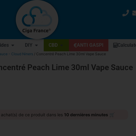
uides
DIY
CBD
ANTI GASPI
Calculat
uce - Cloud Niners
/ Concentré Peach Lime 30ml Vape Sauce
ncentré Peach Lime 30ml Vape Sauce
🛒
achat(s) de ce produit dans les
10 dernières minutes