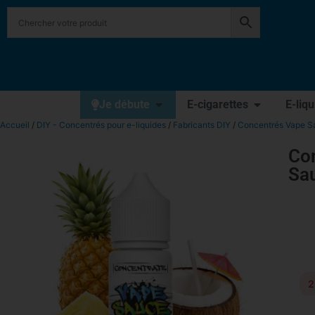
Je débute
E-cigarettes
E-liq
Accueil
/
DIY - Concentrés pour e-liquides
/
Fabricants DIY
/
Concentrés Vape Sa
Co
Sa
2