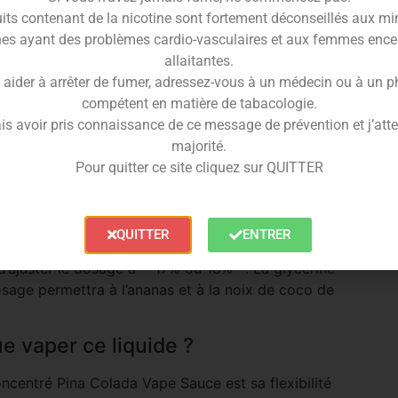
cès de la formule d’origine chez Cloud Niners, ce
its contenant de la nicotine sont fortement déconseillés aux mi
 d’expiration. Cette touche glacée vient lier les
es ayant des problèmes cardio-vasculaires et aux femmes ence
pilés dans votre verre, offrant une vape désaltérante
allaitantes.
 aider à arrêter de fumer, adressez-vous à un médecin ou à un 
compétent en matière de tabacologie.
tre concentré Pina Colada
is avoir pris connaissance de ce message de prévention et j’attes
majorité.
entré Pina Colada doit impérativement être dilué dans
Pour quitter ce site cliquez sur QUITTER
ape Sauce préconisent un **dosage de 15%** pour une
on vide de 100ml, versez simplement 15ml d’arôme
QUITTER
ENTRER
une base High VG (comme du 30/70 PG/VG) pour
’ajuster le dosage à **17% ou 18%**. La glycérine
osage permettra à l’ananas et à la noix de coco de
e vaper ce liquide ?
oncentré Pina Colada Vape Sauce est sa flexibilité