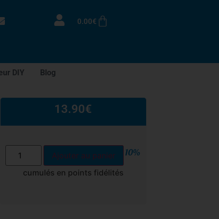
0.00
€
eur DIY
Blog
13.90
€
10%
Ajouter au panier
cumulés en points fidélités