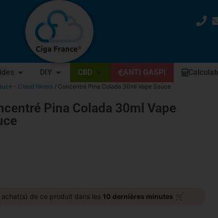
uides
DIY
CBD
ANTI GASPI
Calculat
uce - Cloud Niners
/ Concentré Pina Colada 30ml Vape Sauce
ncentré Pina Colada 30ml Vape
uce
🛒
achat(s) de ce produit dans les
10 dernières minutes