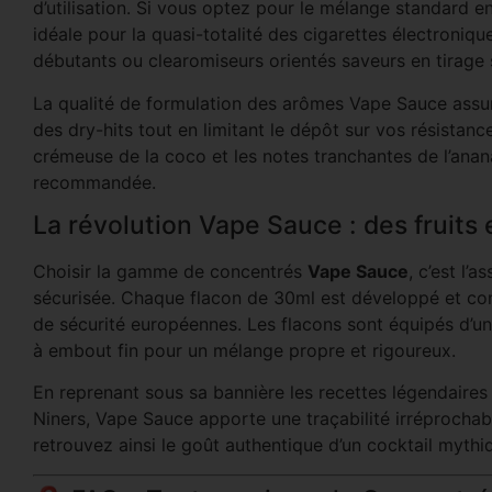
d’utilisation. Si vous optez pour le mélange standard e
idéale pour la quasi-totalité des cigarettes électroni
débutants ou clearomiseurs orientés saveurs en tirage s
La qualité de formulation des arômes Vape Sauce assur
des dry-hits tout en limitant le dépôt sur vos résistanc
crémeuse de la coco et les notes tranchantes de l’an
recommandée.
La révolution Vape Sauce : des fruits e
Choisir la gamme de concentrés
Vape Sauce
, c’est l’
sécurisée. Chaque flacon de 30ml est développé et con
de sécurité européennes. Les flacons sont équipés d’u
à embout fin pour un mélange propre et rigoureux.
En reprenant sous sa bannière les recettes légendaires
Niners, Vape Sauce apporte une traçabilité irréprochabl
retrouvez ainsi le goût authentique d’un cocktail mythiq