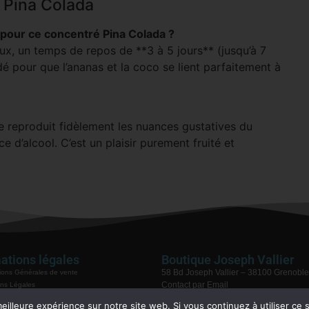
 Pina Colada
l pour ce concentré Pina Colada ?
ux, un temps de repos de **3 à 5 jours** (jusqu’à 7
é pour que l’ananas et la coco se lient parfaitement à
e reproduit fidèlement les nuances gustatives du
ce d’alcool. C’est un plaisir purement fruité et
ations légales
Boutique Joseph Vallier
58 Bd Joseph Vallier – 38100 Grenoble
ions Générales de vente
Contact par Email
ns Légales
04 76 48 68 75
ue de confidentialité
eilleure expérience sur notre site web. Si vous continuez à utiliser ce