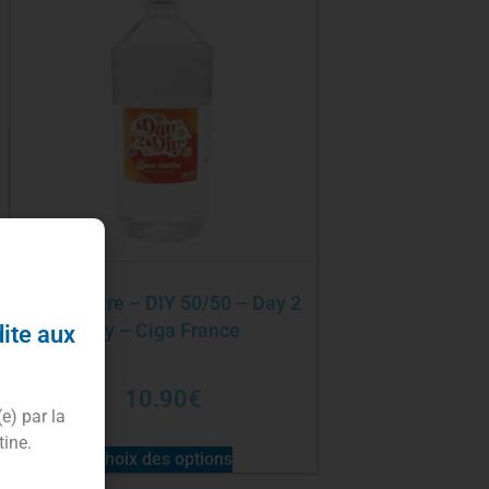
Base 1 litre – DIY 50/50 – Day 2
Diy – Ciga France
dite aux
10.90
€
(e) par la
tine.
Choix des options