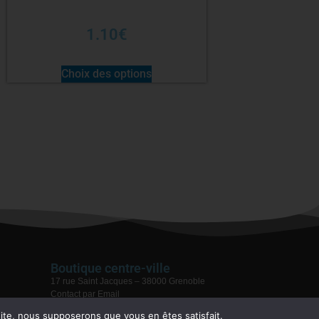
1.10
€
Choix des options
Boutique centre-ville
17 rue Saint Jacques – 38000 Grenoble
Contact par Email
04 76 59 28 08
 site, nous supposerons que vous en êtes satisfait.