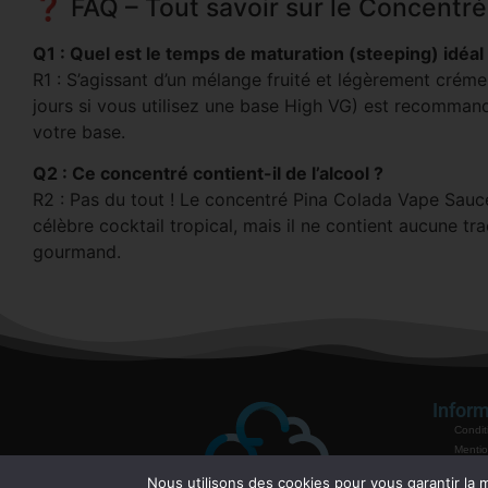
❓ FAQ – Tout savoir sur le Concentré
Q1 : Quel est le temps de maturation (steeping) idéa
R1 : S’agissant d’un mélange fruité et légèrement créme
jours si vous utilisez une base High VG) est recommand
votre base.
Q2 : Ce concentré contient-il de l’alcool ?
R2 : Pas du tout ! Le concentré Pina Colada Vape Sauc
célèbre cocktail tropical, mais il ne contient aucune tra
gourmand.
Inform
Condit
Mentio
Politiq
Nous utilisons des cookies pour vous garantir la m