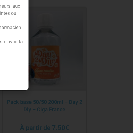
neurs, aux
intes ou
pharmacien
te avoir la
Pack base 50/50 200ml – Day 2
Diy – Ciga France
À partir de
7.50
€