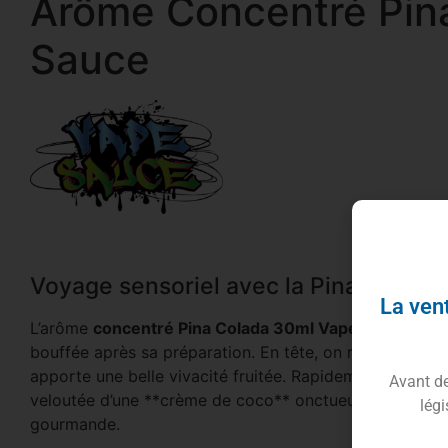
Arôme Concentré Pin
Sauce
Voyage sensoriel avec la Pina Colad
La vent
L’arôme
concentré Pina Colada 30ml Vape Sauce
prop
bouffée après sa préparation. En tête, on retrouve un 
apporte une belle vivacité fruitée. Rapidement, cette 
Avant de 
veloutée d’une **crème de coco** onctueuse, créant un 
légi
gourmande.