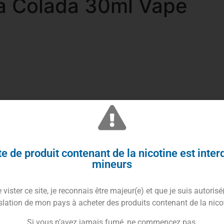
a Colada 30ml Vape
a signée Vape Sauce
e de produit contenant de la nicotine est inter
mineurs
ose une véritable escapade gustative dès la première
**ananas mûr**, sucré et intensément juteux, qui
fraîcheur exotique est enveloppée par la douceur
vister ce site, je reconnais être majeur(e) et que je suis autorisé
équilibre parfait entre peps fruité et rondeur
slation de mon pays à acheter des produits contenant de la nico
Si vous n’avez jamais fumé, ne commencez pas.