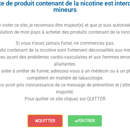
e de produit contenant de la nicotine est inter
Trusted Shops Reviews
mineurs
ré pour vos e-liquides DIY
vister ce site, je reconnais être majeur(e) et que je suis autorisé
slation de mon pays à acheter des produits contenant de la nico
Si vous n’avez jamais fumé, ne commencez pas.
its contenant de la nicotine sont fortement déconseillés aux mi
es ayant des problèmes cardio-vasculaires et aux femmes ence
allaitantes.
 aider à arrêter de fumer, adressez-vous à un médecin ou à un 
compétent en matière de tabacologie.
is avoir pris connaissance de ce message de prévention et j’attes
apez un e-liquide aromatisé avec le
concentré Dulce
majorité.
ber un caramel coulant, rehaussé d’une touche de whisky.
Pour quitter ce site cliquez sur QUITTER
La marque Dictator est célèbre pour ses arômes
 grâce au
concentré Dulce de Dictator
.
QUITTER
ENTRER
ntré Dulce de Dictator