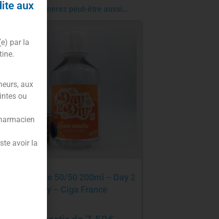
dite aux
Vous aimerez peut-être aussi…
(e) par la
tine.
neurs, aux
intes ou
pharmacien
te avoir la
Pack base 50/50 200ml – Day 2
Diy – Ciga France