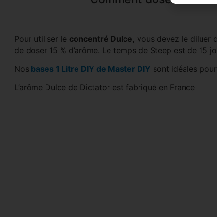
Pour utiliser le
concentré Dulce,
vous devez le diluer 
de doser 15 % d’arôme. Le temps de Steep est de 15 jo
Nos
bases 1 Litre DIY de Master DIY
sont idéales pou
L’arôme Dulce de Dictator est fabriqué en France