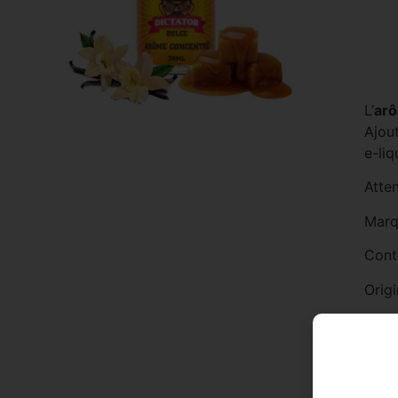
L’
arô
Ajou
e-liq
Atten
Marq
Cont
Origi
Type
Saveu