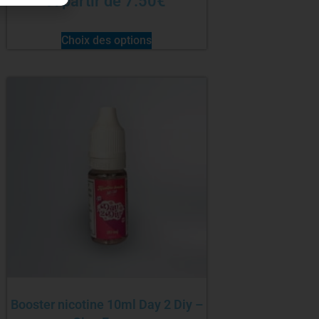
À partir de
7.50
€
Choix des options
Booster nicotine 10ml Day 2 Diy –