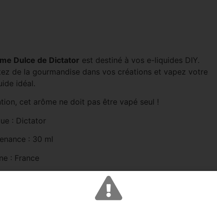
me Dulce de Dictator
est destiné à vos e-liquides DIY.
tez de la gourmandise dans vos créations et vapez votre
uide idéal.
tion, cet arôme ne doit pas être vapé seul !
ue : Dictator
enance : 30 ml
ne : France
 : Gourmand
rs : vanille, caramel ,whisky