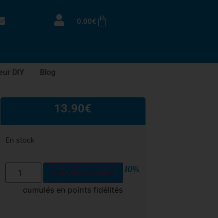
0.00
€
eur DIY
Blog
13.90
€
En stock
10%
Ajouter au panier
cumulés en points fidélités