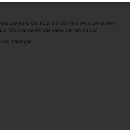
dans une base VG. Pour 50 /50 nous vous conseillons
urs. Vous ne devez pas vaper cet arôme pur !
r vos mélanges.