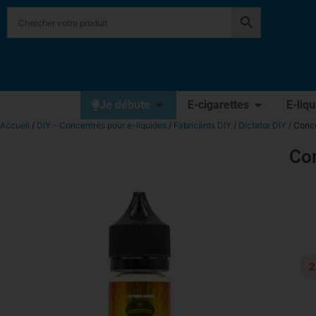
Je débute
E-cigarettes
E-liq
Accueil
/
DIY - Concentrés pour e-liquides
/
Fabricants DIY
/
Dictator DIY
/ Conce
Con
2