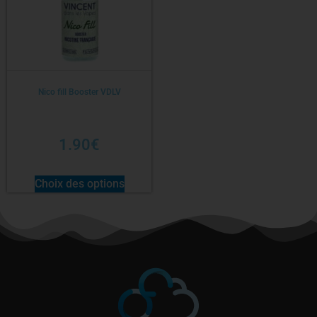
Nico fill Booster VDLV
1.90
€
Choix des options