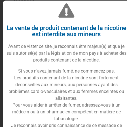
Eliquid France
vous proposent leur
concentré
La vente de produit contenant de la nicotine
d’arôme Citron Orange Mandarine 10 ml
.
est interdite aux mineurs
Issu de leur gamme
Fruizee
, il est comme tous les
e-liquides
et
concentrés
de cette gamme, fort en
Avant de vister ce site, je reconnais être majeur(e) et que je
fruit avec la fameuse touche extra fraiche.
suis autorisé(e) par la législation de mon pays à acheter des
Conçu pour vos préparation
Do It Yourself
, ce
produits contenant de la nicotine.
concentré
comme son nom l’indique, est à base
citron, d’orange et de mandarine.
Si vous n’avez jamais fumé, ne commencez pas.
Ce mélange de fruits et d’agrumes à des notes
Les produits contenant de la nicotine sont fortement
acidulées, pétillantes mais également sucrées.
déconseillés aux mineurs, aux personnes ayant des
Très parfumé et bluffant de réalisme, il fera frétiller
problèmes cardio-vasculaires et aux femmes enceintes ou
vos papilles et donnera un vent de fraicheur à vos
allaitantes.
préparation DIY
.
Pour vous aider à arrêter de fumer, adressez-vous à un
médecin ou à un pharmacien compétent en matière de
Conditionnement du concentré
tabacologie.
Citron Orange Mandarine
10ml
Je reconnais avoir pris connaissance de ce message de