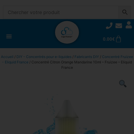
0.00
€
Accueil
/
DIY - Concentrés pour e-liquides
/
Fabricants DIY
/
Concentré Fruizee
- Eliquid France
/ Concentré Citron Orange Mandarine 10ml – Fruizee – Eliquid
France