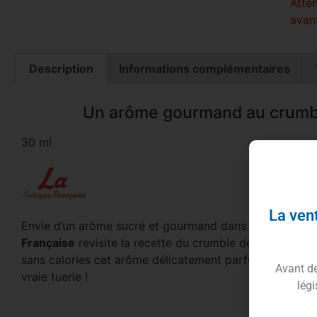
Atte
avant
Description
Informations complémentaires
Un arôme gourmand au crumbl
30 ml
La vent
Envie d’un arôme sucré et gourmand dans votre e-liquid
Française
revisite la recette du crumble de pomme pou
sans calories cet arôme délicatement parfumé ! Génére
Avant de 
vraie tuerie !
légi