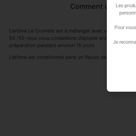
Comment utiliser l
Les produ
personn
Pour vous
L’arôme Le Crumble est à mélanger avec une base PG / V
50 /50 nous vous conseillons d’ajouter entre 15 et 20 
Je reconna
préparation pendant environ 15 jours.
L’arôme est conditionné dans un flacon de 30 ml avec s