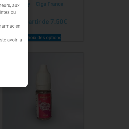
Diy – Ciga France
neurs, aux
intes ou
À partir de
7.50
€
pharmacien
Choix des options
te avoir la