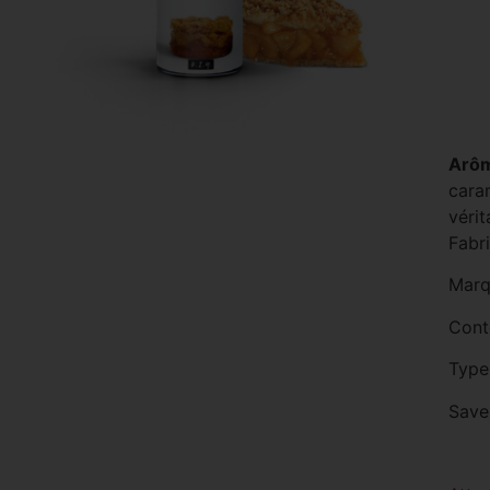
Arôm
caram
véri
Fabri
Marq
Cont
Type
Save