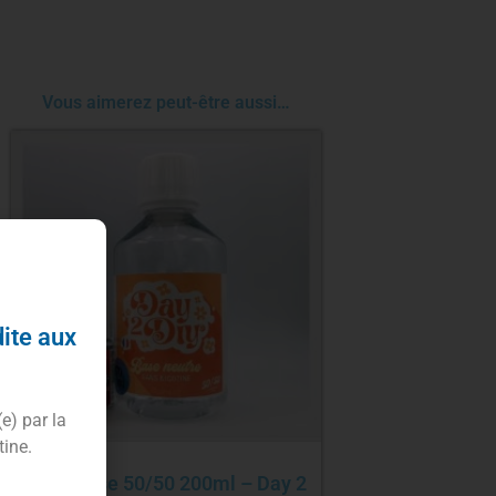
Vous aimerez peut-être aussi…
dite aux
(e) par la
tine.
Pack base 50/50 200ml – Day 2