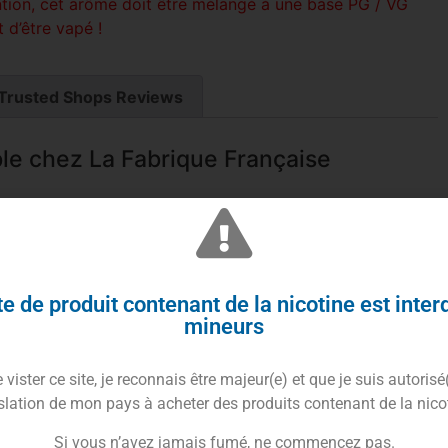
ntion, cet arôme doit être mélangé à une base PG / VG
 d’être vapé !
Trusted Shops Reviews
e chez La Fabrique Française
e de produit contenant de la nicotine est inter
e DIY ? L’
arôme Le Crumble de La Fabrique
mineurs
r votre plus grand plaisir. Vapez avec gourmandise et
ux, cet arôme a tout pour vous rendre accro .. Une
vister ce site, je reconnais être majeur(e) et que je suis autorisé
slation de mon pays à acheter des produits contenant de la nico
Si vous n’avez jamais fumé, ne commencez pas.