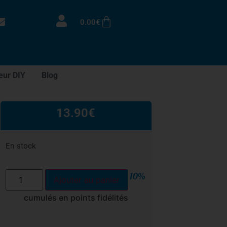
0.00
€
eur DIY
Blog
13.90
€
En stock
10%
Ajouter au panier
cumulés en points fidélités