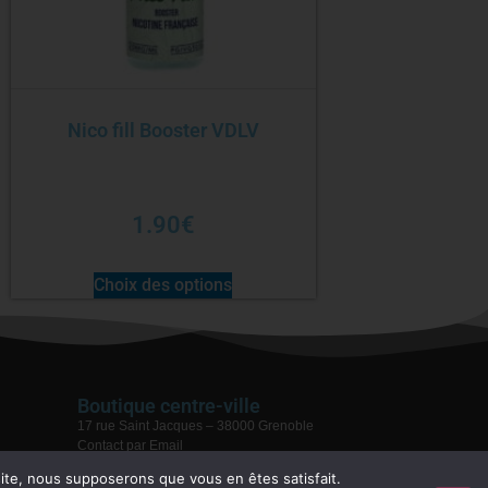
Nico fill Booster VDLV
1.90
€
Choix des options
Boutique centre-ville
17 rue Saint Jacques – 38000 Grenoble
Contact par Email
04 76 59 28 08
 site, nous supposerons que vous en êtes satisfait.