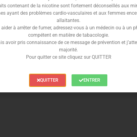
’arôme Le Crumble ?
its contenant de la nicotine sont fortement déconseillés aux mi
es ayant des problèmes cardio-vasculaires et aux femmes ence
allaitantes.
 aider à arrêter de fumer, adressez-vous à un médecin ou à un 
G. Il ne faut pas le vaper tel quel. Pour un dosage à
compétent en matière de tabacologie.
% d’arôme maximum puis de laisser reposer la
is avoir pris connaissance de ce message de prévention et j’attes
majorité.
Pour quitter ce site cliquez sur QUITTER
écurité enfant.
QUITTER
ENTRER