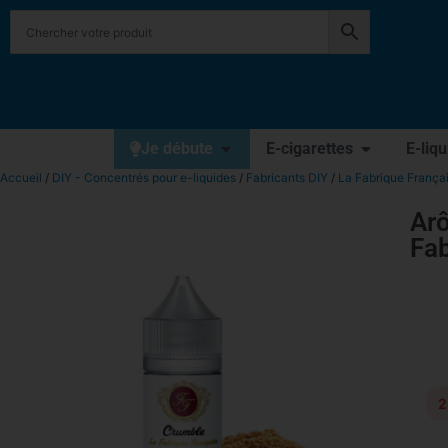
Je débute
E-cigarettes
E-liq
Accueil
/
DIY - Concentrés pour e-liquides
/
Fabricants DIY
/
La Fabrique França
Ar
Fab
2