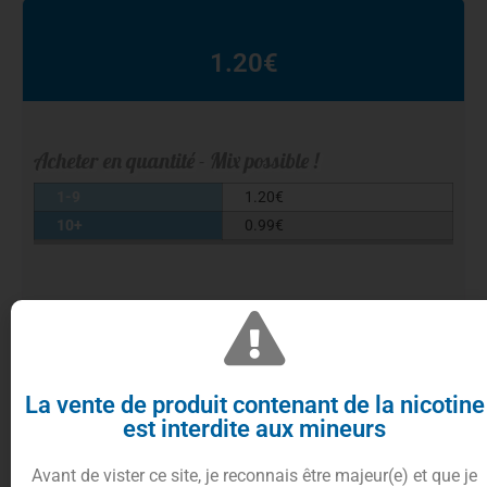
1.20
€
Acheter en quantité - Mix possible !
1-9
1.20
€
10+
0.99
€
PG/VG
Effacer
La vente de produit contenant de la nicotine
est interdite aux mineurs
10%
cumulés en
Ajouter au panier
points fidélités
Avant de vister ce site, je reconnais être majeur(e) et que je