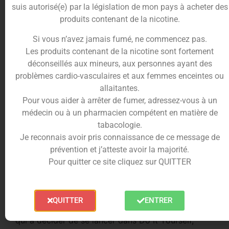
suis autorisé(e) par la législation de mon pays à acheter des
produits contenant de la nicotine.
Description
Informations complémentaires
Si vous n’avez jamais fumé, ne commencez pas.
Les produits contenant de la nicotine sont fortement
Trusted Shops Reviews
déconseillés aux mineurs, aux personnes ayant des
problèmes cardio-vasculaires et aux femmes enceintes ou
allaitantes.
Booster de nicotine Liquideo, la
Pour vous aider à arrêter de fumer, adressez-vous à un
qualité et le prix !
médecin ou à un pharmacien compétent en matière de
tabacologie.
Je reconnais avoir pris connaissance de ce message de
Je crois que nous n’avons plus besoin de présenter
prévention et j’atteste avoir la majorité.
les boosters de nicotine, essentiels à la
Pour quitter ce site cliquez sur QUITTER
préparation de e-liquide “fait maison” et pour
“booster” les e-liquides sans nicotine.
Plus besoin de présenter non plus
Liquideo
, un des
QUITTER
ENTRER
leaders de la fabrication de e-liquides en France,
qui a décider de se lancer dans Do It Yourself,