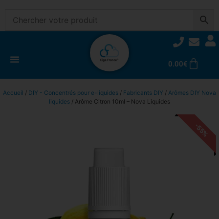
0.00
€
Accueil
/
DIY - Concentrés pour e-liquides
/
Fabricants DIY
/
Arômes DIY Nova
liquides
/ Arôme Citron 10ml – Nova Liquides
-55%