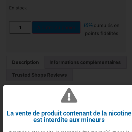
En stock
10%
cumulés en
Ajouter au panier
points fidélités
Description
Informations complémentaires
Trusted Shops Reviews
Arôme diy citron pour vos e-
liquides
La vente de produit contenant de la nicotine
est interdite aux mineurs
Envie d’agrume et de pétillant ? L
‘arôme citron
est