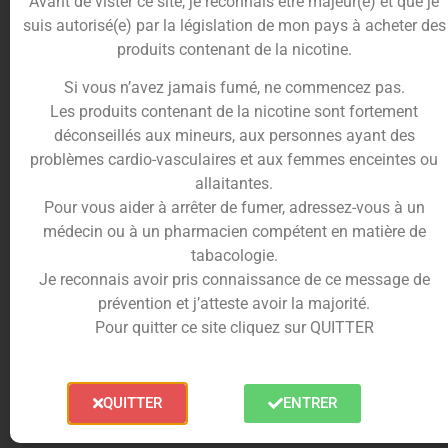
tout droit désigné pour vos DIY. Nova mets tout
Avant de vister ce site, je reconnais être majeur(e) et que je
son savoir faire dans la fabrication de concentrés
suis autorisé(e) par la législation de mon pays à acheter des
dont les parfums se rapprochent des goûts
produits contenant de la nicotine.
naturels. Soucieux de la qualité de leurs produits,
Si vous n’avez jamais fumé, ne commencez pas.
ils accordent une attention particulière à l’équilibre.
Les produits contenant de la nicotine sont fortement
Leurs arômes ne sont ni écœurants, ni trop sucrés.
déconseillés aux mineurs, aux personnes ayant des
problèmes cardio-vasculaires et aux femmes enceintes ou
allaitantes.
Un arôme facile à doser
Pour vous aider à arrêter de fumer, adressez-vous à un
médecin ou à un pharmacien compétent en matière de
L
‘arôme naturel citron
de Nova est conditionné
tabacologie.
dans un flacon souple de 10ml avec sécurité
Je reconnais avoir pris connaissance de ce message de
enfant. Il est fabriqué en France et respecte les
prévention et j’atteste avoir la majorité.
normes d’hygiène et de fabrication. Ce concentré
Pour quitter ce site cliquez sur QUITTER
ne doit pas être consommé seul et doit être dilué
dans une base PG/VG. Comptez 10 % d’arôme
citron dans vos DIY e-liquides.
QUITTER
ENTRER