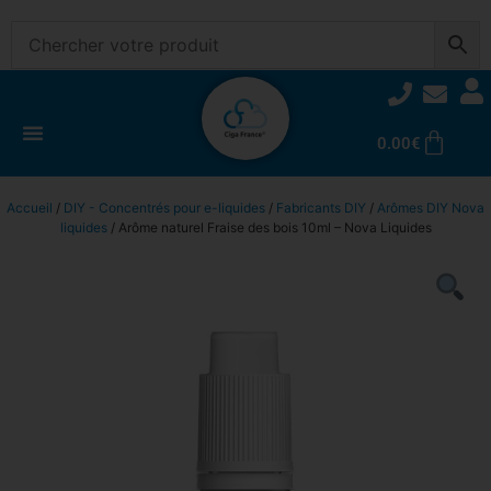
0.00
€
Accueil
/
DIY - Concentrés pour e-liquides
/
Fabricants DIY
/
Arômes DIY Nova
liquides
/ Arôme naturel Fraise des bois 10ml – Nova Liquides