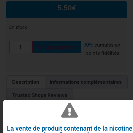
5.50
€
En stock
10%
cumulés en
Ajouter au panier
points fidélités
Description
Informations complémentaires
Trusted Shops Reviews
Arôme fraise des bois pour DIY
La vente de produit contenant de la nicotine