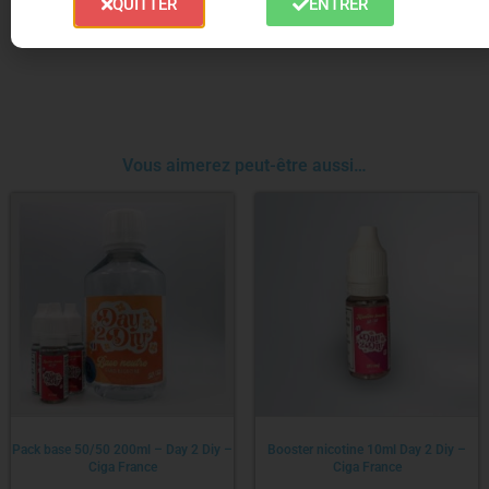
QUITTER
ENTRER
Il est conditionné dans un flacon PET de 10ml avec
sécurité enfant.
Vous aimerez peut-être aussi…
Pack base 50/50 200ml – Day 2 Diy –
Booster nicotine 10ml Day 2 Diy –
Ciga France
Ciga France