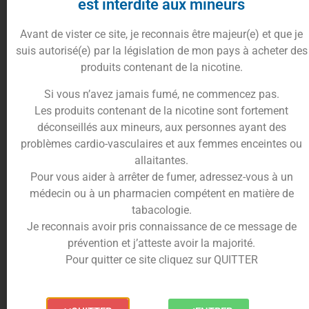
est interdite aux mineurs
Avant de vister ce site, je reconnais être majeur(e) et que je
suis autorisé(e) par la législation de mon pays à acheter des
Promenez-vous dans les sous-bois et goûtez au
produits contenant de la nicotine.
doux parfum des fraises des bois. C’est la
promesse qui vous est faite avec l’
arôme naturel
Si vous n’avez jamais fumé, ne commencez pas.
Fraises des bois
de
Nova Liquides
.
Les produits contenant de la nicotine sont fortement
Ce concentré a été préparé pour être intégré dans
déconseillés aux mineurs, aux personnes ayant des
vos préparations DIY. Vous obtiendrez un e-liquide
problèmes cardio-vasculaires et aux femmes enceintes ou
fruité, légèrement sucré au goût très naturel.
allaitantes.
Pour vous aider à arrêter de fumer, adressez-vous à un
Un concentré naturel fraise des
médecin ou à un pharmacien compétent en matière de
bois pour votre e-liquide
tabacologie.
Je reconnais avoir pris connaissance de ce message de
L’
arôme Fraise des bois
est un concentré pour e-
prévention et j’atteste avoir la majorité.
liquide. Il ne doit pas être vapoté seul. Il est prévu
Pour quitter ce site cliquez sur QUITTER
pour être mélangé dans une base PG/VG de votre
choix, entre 15 et 45 gouttes de concentré pour 10
ml de DIY.