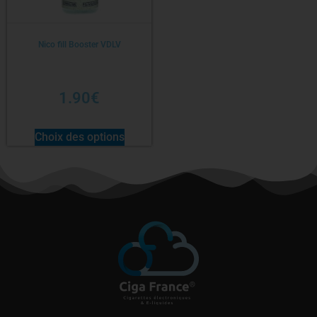
Nico fill Booster VDLV
1.90
€
Choix des options