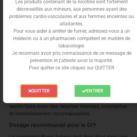
fraîche au caractère affirmé.
Les produits contenant de la nicotine sont fortement
déconseillés aux mineurs, aux personnes ayant des
Format 30ml pratique et économique
problèmes cardio-vasculaires et aux femmes enceintes ou
allaitantes.
Son flacon de 30ml permet de préparer facilement
Pour vous aider à arrêter de fumer, adressez-vous à un
de grands volumes de e-liquide DIY. Il conviendra
médecin ou à un pharmacien compétent en matière de
particulièrement aux vapoteurs recherchant une
tabacologie.
recette fruitée fraîche plus sombre, moins axée
Je reconnais avoir pris connaissance de ce message de
fruits rouges classiques.
prévention et j’atteste avoir la majorité.
T-Juice : l’expertise des recettes iconiques
Pour quitter ce site cliquez sur QUITTER
Fabricant maintenant Français, reconnu à
l’international, T-Juice s’est illustré avec des
QUITTER
ENTRER
créations devenues des références. La série
Astaire, dont fait partie Black Astaire, incarne ce
savoir-faire avec des recettes intenses, constantes
et immédiatement reconnaissables.
Dosage recommandé pour le DIY
Le concentré Black Astaire doit être dilué dans une