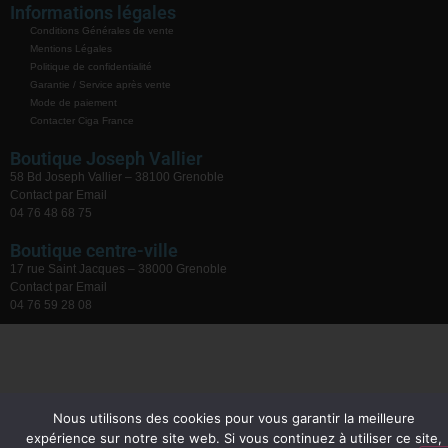
Informations légales
Conditions Générales de vente
Mentions Légales
Politique de confidentialité
Garantie / Service après vente
Mode de paiement
Contacter Ciga France
Boutique Joseph Vallier
58 Bd Joseph Vallier – 38100 Grenoble
Contact par Email
04 76 48 68 75
Boutique centre-ville
17 rue Saint Jacques – 38000 Grenoble
Contact par Email
04 76 59 28 08
Nous utilisons des cookies pour vous garantir la meilleure
expérience sur notre site web. Si vous continuez à utiliser ce site,