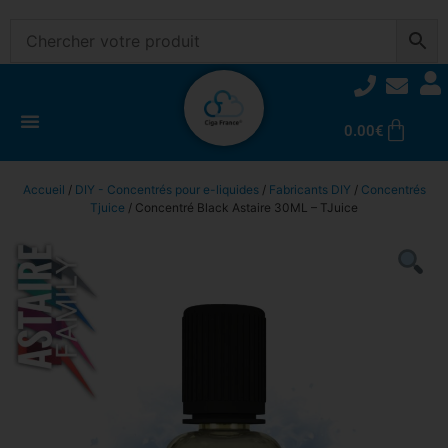
0.00
€
Accueil
/
DIY - Concentrés pour e-liquides
/
Fabricants DIY
/
Concentrés
Tjuice
/ Concentré Black Astaire 30ML – TJuice