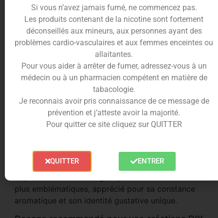
Si vous n’avez jamais fumé, ne commencez pas.
l’ensemble sans masquer la complexité fruitée,
Les produits contenant de la nicotine sont fortement
créant une recette à la fois vive et persistante en
déconseillés aux mineurs, aux personnes ayant des
bouche.
problèmes cardio-vasculaires et aux femmes enceintes ou
Format 30ml économique et personnalisable
allaitantes.
Pour vous aider à arrêter de fumer, adressez-vous à un
Proposé en flacon de 30ml, ce concentré permet
médecin ou à un pharmacien compétent en matière de
de préparer de grandes quantités de e-liquide DIY.
tabacologie.
Il s’adresse aussi bien aux amateurs de recettes
Je reconnais avoir pris connaissance de ce message de
fruitées fraîches qu’aux vapoteurs souhaitant
prévention et j’atteste avoir la majorité.
utiliser une base iconique dans leurs mélanges.
Pour quitter ce site cliquez sur QUITTER
T-Juice : une référence internationale
Marque reconnue, T-Juice s’est imposée avec des
QUITTER
ENTRER
recettes marquantes devenues des standards de la
vape. Le Blue Astaire figure parmi ses créations les
plus emblématiques, apprécié pour sa constance
aromatique et son identité gustative unique.