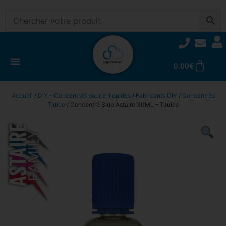
0.00
€
Accueil
/
DIY - Concentrés pour e-liquides
/
Fabricants DIY
/
Concentrés
Tjuice
/ Concentré Blue Astaire 30ML – TJuice