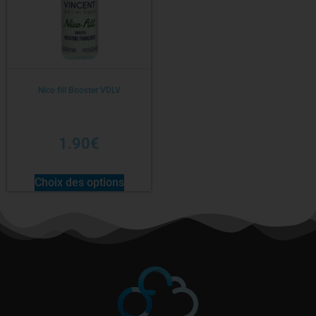
Nico fill Booster VDLV
1.90
€
Choix des options