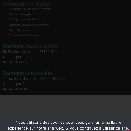
Informations légales
Conditions Générales de vente
Mentions Légales
Politique de confidentialité
Garantie / Service après vente
Mode de paiement
Contacter Ciga France
Boutique Joseph Vallier
58 Bd Joseph Vallier – 38100 Grenoble
Contact par Email
04 76 48 68 75
Boutique centre-ville
17 rue Saint Jacques – 38000 Grenoble
Contact par Email
04 76 59 28 08
Nous utilisons des cookies pour vous garantir la meilleure
expérience sur notre site web. Si vous continuez à utiliser ce site,