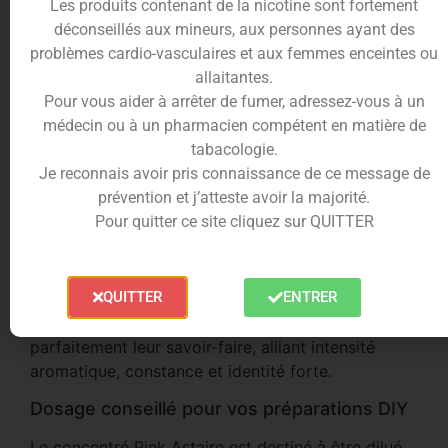
une vape à la fois gourmande, fruitée et
Les produits contenant de la nicotine sont fortement
rafraîchissante.
déconseillés aux mineurs, aux personnes ayant des
problèmes cardio-vasculaires et aux femmes enceintes ou
Format 30ml économique et personnalisable
allaitantes.
Pour vous aider à arrêter de fumer, adressez-vous à un
Conditionné en flacon 30ml, le Pink Astaire est
médecin ou à un pharmacien compétent en matière de
idéal pour créer vos e-liquides DIY en grande
tabacologie.
quantité. Il s’adresse aux amateurs de recettes
Je reconnais avoir pris connaissance de ce message de
fruitées fraîches souhaitant une alternative plus
prévention et j’atteste avoir la majorité.
axée fraise / framboise que la version Blue.
Pour quitter ce site cliquez sur QUITTER
T-Juice : une référence mondiale du DIY
Fabricant incontournable, T-Juice s’est imposé
QUITTER
ENTRER
grâce à des recettes emblématiques devenues des
standards de la vape. La gamme Astaire illustre
parfaitement leur savoir-faire, alliant intensité
aromatique, constance et identité forte.
Dosage conseillé pour vos préparations DIY
Le concentré Pink Astaire est destiné à être dilué