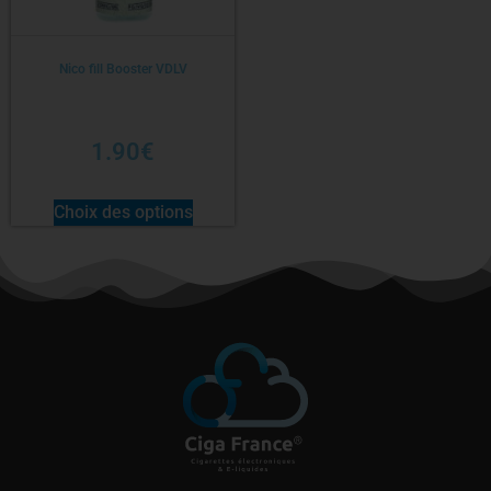
Nico fill Booster VDLV
1.90
€
Choix des options