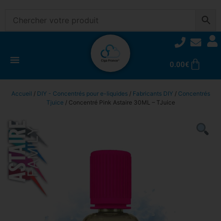
0.00
€
Accueil
/
DIY - Concentrés pour e-liquides
/
Fabricants DIY
/
Concentrés
Tjuice
/ Concentré Pink Astaire 30ML – TJuice