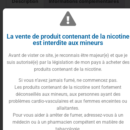
Description
Informations complémentaires
Trusted Shops Reviews
Dans le cadre de la préparation “d’e-liquides
La vente de produit contenant de la nicotine
maison” (pratique du
Do It Yourself
),
Vincent dans
est interdite aux mineurs
les vapes
vous propose des bases 20/80
PG/VG de 125 ml
Avant de vister ce site, je reconnais être majeur(e) et que je
Le plus de Vincent : la garantie d’une précision
suis autorisé(e) par la législation de mon pays à acheter des
métrologique, d’une haute pureté de nicotine et
produits contenant de la nicotine.
d’une réelle traçabilité professionnelle. Les fers de
Si vous n’avez jamais fumé, ne commencez pas.
lance de l’entreprise.
Les produits contenant de la nicotine sont fortement
Base PG/VG
déconseillés aux mineurs, aux personnes ayant des
problèmes cardio-vasculaires et aux femmes enceintes ou
Pour les amateurs de DIY (
Do It Yourself
), Vincent
allaitantes.
dans les Vapes propose ses bases PG/VG sans
Pour vous aider à arrêter de fumer, adressez-vous à un
nicotine.
médecin ou à un pharmacien compétent en matière de
tabacologie.
Conditionnées dans des flacons de 125 ml avec