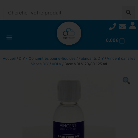
0.00
€
Accueil
/
DIY - Concentrés pour e-liquides
/
Fabricants DIY
/
Vincent dans les
Vapes DIY
/
VDLV
/ Base VDLV 20/80 125 ml