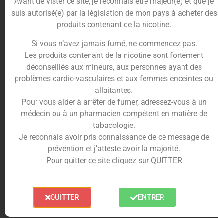
Avant de vister ce site, je reconnais être majeur(e) et que je
directement dans le grand flacon pour
suis autorisé(e) par la législation de mon pays à acheter des
obtenir 70ml de liquide fini.
produits contenant de la nicotine.
Conseil de préparation :
Après avoir
Si vous n’avez jamais fumé, ne commencez pas.
effectué votre mélange, refermez
Les produits contenant de la nicotine sont fortement
soigneusement le flacon et secouez-le
déconseillés aux mineurs, aux personnes ayant des
énergiquement pendant 30 secondes.
problèmes cardio-vasculaires et aux femmes enceintes ou
Pour cette recette gourmande et
allaitantes.
complexe, nous vous recommandons de
Pour vous aider à arrêter de fumer, adressez-vous à un
laisser reposer le flacon 24 à 48 heures
médecin ou à un pharmacien compétent en matière de
avant dégustation afin que les arômes
tabacologie.
et la nicotine fusionnent idéalement.
Je reconnais avoir pris connaissance de ce message de
prévention et j’atteste avoir la majorité.
Le matériel idéal pour savourer El
Pour quitter ce site cliquez sur QUITTER
Mordjvape 50ml
Formulé sur une base équilibrée au ratio de
50/50
QUITTER
ENTRER
PG/VG
(Propylène Glycol végétal / Glycérine
Végétale), l’e-liquide El Mordjvape fait preuve