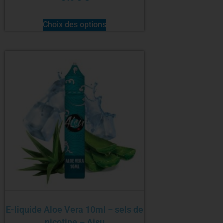
Choix des options
E-liquide Aloe Vera 10ml – sels de
nicotine – Aisu