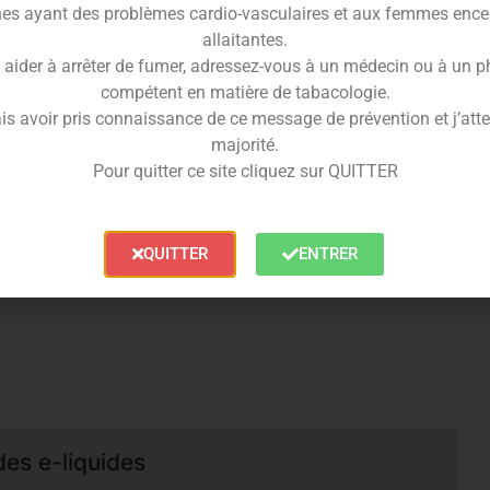
es ayant des problèmes cardio-vasculaires et aux femmes ence
 un hit en gorge très doux, même en 20mg. Il permet une
allaitantes.
nciens fumeurs ou ceux qui vapotent sur pod ou en
 aider à arrêter de fumer, adressez-vous à un médecin ou à un 
 se démarque par sa finesse et sa capacité à équilibrer
compétent en matière de tabacologie.
is avoir pris connaissance de ce message de prévention et j’attes
Fraise Kiwi
10ml
majorité.
Pour quitter ce site cliquez sur QUITTER
0mg/ml de nicotine
, prêt à vaper, avec un ratio
QUITTER
ENTRER
 fruité et dynamique s’impose comme un incontournable
des e-liquides