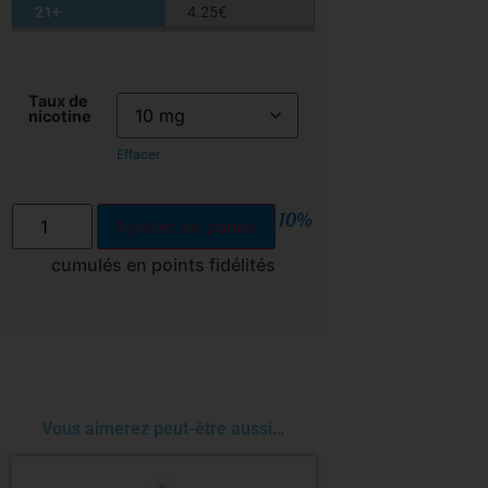
21+
4.25
€
Taux de
nicotine
Effacer
10%
Ajouter au panier
cumulés en points fidélités
Vous aimerez peut-être aussi…