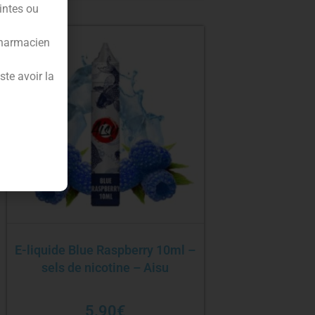
intes ou
pharmacien
te avoir la
E-liquide Blue Raspberry 10ml –
sels de nicotine – Aisu
5.90
€