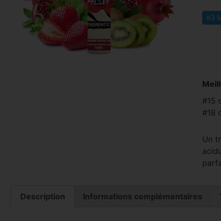
#3 M
Meil
#15 
#18 
Un tr
acidu
parfa
Description
Informations complémentaires