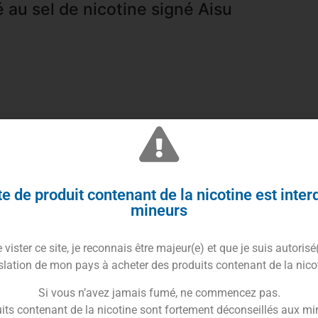
é au sel de nicotine signé Aisu
isu
par Zap Juice est une pépite fruitée à la croisée
e de produit contenant de la nicotine est inter
mineurs
. Ce mélange explosif associe la grenade juteuse, la
, pour une vape riche, équilibrée et pleine de
vister ce site, je reconnais être majeur(e) et que je suis autorisé
slation de mon pays à acheter des produits contenant de la nico
, ce trio fonctionne à merveille : la grenade apporte du
er le mélange avec une touche de pep’s. Résultat ? Une
Si vous n’avez jamais fumé, ne commencez pas.
ec une belle intensité aromatique.
its contenant de la nicotine sont fortement déconseillés aux mi