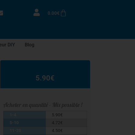
0.00
€
eur DIY
Blog
5.90
€
Acheter en quantité - Mix possible !
1-4
5.90
€
5-10
4.72
€
11-20
4.50
€