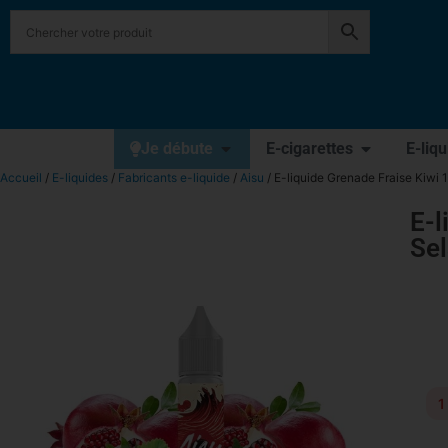
Je débute
E-cigarettes
E-liq
Accueil
/
E-liquides
/
Fabricants e-liquide
/
Aisu
/ E-liquide Grenade Fraise Kiwi 1
E-l
Sel
1