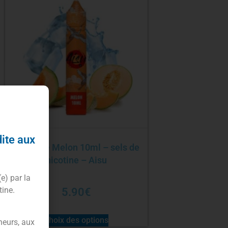
dite aux
E-liquide Melon 10ml – sels de
nicotine – Aisu
(e) par la
tine.
5.90
€
Choix des options
neurs, aux