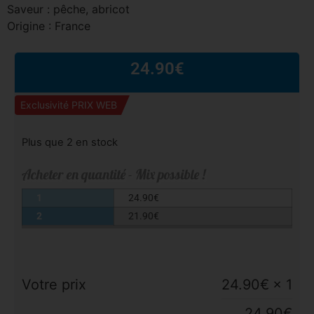
Saveur : pêche, abricot
Origine : France
24.90
€
Exclusivité PRIX WEB
Plus que 2 en stock
Acheter en quantité - Mix possible !
1
24.90
€
2
21.90
€
Votre prix
24.90
€
× 1
24.90
€