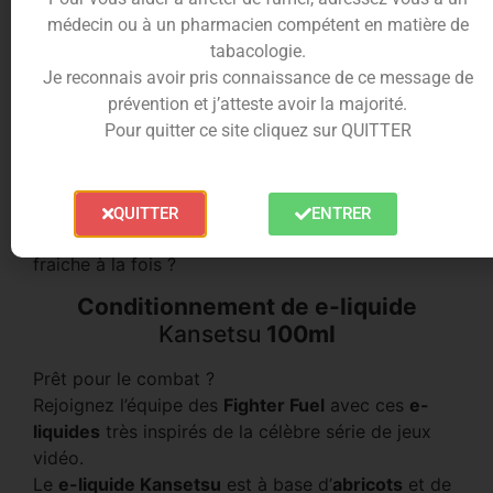
Ultra parfumé, ce duo de fruits d’été est
médecin ou à un pharmacien compétent en matière de
accompagné d’une vague de fraîcheur intense qui
tabacologie.
vous percutera le palais à chaque sessions.
Je reconnais avoir pris connaissance de ce message de
Il vous enveloppera dans des nuages de douceur
prévention et j’atteste avoir la majorité.
gourmands et vitaminés !
Pour quitter ce site cliquez sur QUITTER
Avec des combattants tous plus féroces les uns
que les autres, la gamme
Fighter Fuel
est destinée
aux amoureux du fruit.
QUITTER
ENTRER
Survivrez vous à cette frappe fruitée, sucrée, et
fraiche à la fois ?
Conditionnement de e-liquide
Kansetsu
100ml
Prêt pour le combat ?
Rejoignez l’équipe des
Fighter Fuel
avec ces
e-
liquides
très inspirés de la célèbre série de jeux
vidéo.
Le
e-liquide Kansetsu
est à base d’
abricots
et de