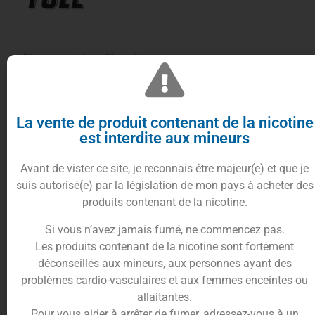
C’est en plein milieu d’un verger que se passe un
combat de force avec les combattants de
Fighter
Fuel
.
Affrontez le
e-liquide Kansetsu 100ml
qui met un
La vente de produit contenant de la nicotine
K.O. à tous ses adversaires grâce à une frappe
est interdite aux mineurs
fruité.
Avant de vister ce site, je reconnais être majeur(e) et que je
Une recette qui mélange 2 fruits jaunes stars, très
suis autorisé(e) par la législation de mon pays à acheter des
juteux et gorgés de soleil.
produits contenant de la nicotine.
À base d’
abricot
à la chair douce et sucrée et de
pêche
au jus légèrement acidulé et ultra frais,
Si vous n’avez jamais fumé, ne commencez pas.
Kansetsu Fighter Fuel
met fin au règne de tous les
Les produits contenant de la nicotine sont fortement
autres
e-liquides fruités
.
déconseillés aux mineurs, aux personnes ayant des
Le résultat offre un goût désaltérant et
problèmes cardio-vasculaires et aux femmes enceintes ou
rafraichissant, loin des recettes lassantes de
e-
allaitantes.
liquides
.
Pour vous aider à arrêter de fumer, adressez-vous à un