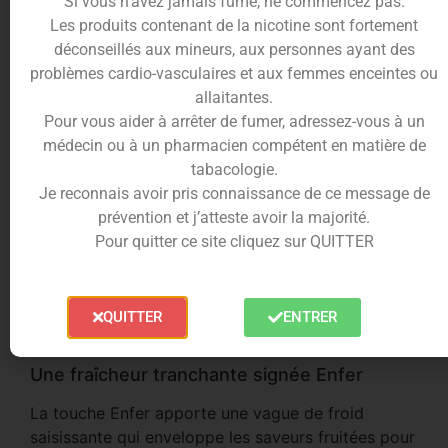
Si vous n’avez jamais fumé, ne commencez pas.
incontesté de la fraîcheur extrême, donne
Les produits contenant de la nicotine sont fortement
naissance à Katana. Sa recette marie avec
déconseillés aux mineurs, aux personnes ayant des
intensité la gourmandise des fruits rouges à la
problèmes cardio-vasculaires et aux femmes enceintes ou
douceur acidulée de la cerise, le tout frappé d’une
allaitantes.
vague glaciale pour un rendu aromatique
Pour vous aider à arrêter de fumer, adressez-vous à un
percutant.
médecin ou à un pharmacien compétent en matière de
tabacologie.
Format 100ml pour vapoteurs exigeants
Je reconnais avoir pris connaissance de ce message de
Conditionné en grand format 100ml, Katana vous
prévention et j’atteste avoir la majorité.
offre de longues sessions de vape sans
Pour quitter ce site cliquez sur QUITTER
compromis sur la qualité. Sa base en 70VG/30PG
délivre une vapeur dense et des saveurs
éclatantes, parfaitement équilibrées pour les
QUITTER
ENTRER
clearomiseurs subohm et les atomiseurs puissants.
Une fraîcheur tranchante signée Enfer
La touche Enfer apporte une vague de froid
saisissante qui enveloppe les saveurs fruitées pour