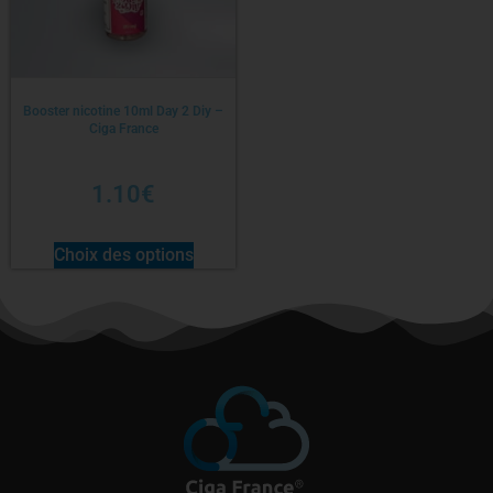
Booster nicotine 10ml Day 2 Diy –
Ciga France
1.10
€
Choix des options