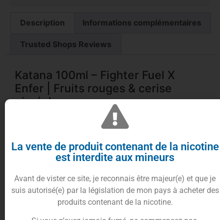
Description
Informations complémentaires
Trusted Shops Reviews
Katana 100ml – Fighter Fuel X
Enfer | Fruits rouges & cerise
givrés!
La vente de produit contenant de la nicotine
est interdite aux mineurs
Une rencontre explosive entre Fighter Fuel
Avant de vister ce site, je reconnais être majeur(e) et que je
et Enfer
suis autorisé(e) par la législation de mon pays à acheter des
produits contenant de la nicotine.
La fusion entre Fighter Fuel, spécialiste des
mélanges fruités puissants, et Enfer, maître