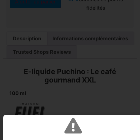
Ajouter au panier
fidélités
Description
Informations complémentaires
Trusted Shops Reviews
E-liquide Puchino : Le café
gourmand XXL
100 ml