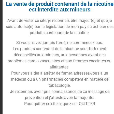
La vente de produit contenant de la nicotine
Direction la pâtisserie de la
Maison Fuel
pour
est interdite aux mineurs
savourer leur nouvelle recette de leur gamme
Graham Fuel
.
Avant de vister ce site, je reconnais être majeur(e) et que je
Découvrez le
e-liquide Puchino
dans un format
suis autorisé(e) par la législation de mon pays à acheter des
100ml
pour les plus gourmands d’entre vous.
produits contenant de la nicotine.
Sirotez un délicieux
café cappuccino
sucré, à la
Si vous n’avez jamais fumé, ne commencez pas.
mousse de lait onctueuse qui vous fera voyager au
Les produits contenant de la nicotine sont fortement
cœur de l’Italie.
déconseillés aux mineurs, aux personnes ayant des
problèmes cardio-vasculaires et aux femmes enceintes ou
Pour l’accompagner, vous apprécierez le goût de
allaitantes.
biscuit croustillant vanillé
qui se marie
Pour vous aider à arrêter de fumer, adressez-vous à un
parfaitement avec celui du
cappuccino
.
médecin ou à un pharmacien compétent en matière de
Donnez une tout autre dimensions à vos pause
tabacologie.
goûter en vapant le
e-liquide Puchino 100ml
qui
Je reconnais avoir pris connaissance de ce message de
saura vous envelopper dans un nuage de douceur.
prévention et j’atteste avoir la majorité.
Pour quitter ce site cliquez sur QUITTER
Conditionnement de e-liquide
Puchino 100ml