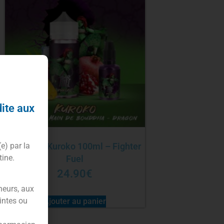
dite aux
(e) par la
E-liquide Kuroko 100ml – Fighter
tine.
Fuel
24.90
€
neurs, aux
intes ou
Ajouter au panier