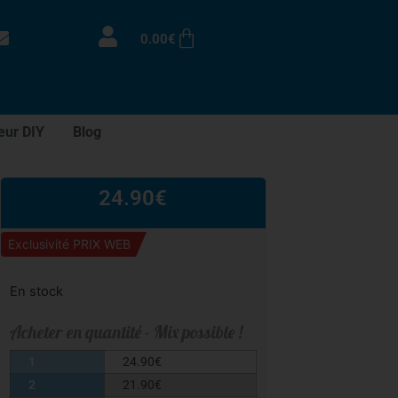
0.00
€
eur DIY
Blog
24.90
€
Exclusivité PRIX WEB
En stock
Acheter en quantité - Mix possible !
1
24.90
€
2
21.90
€