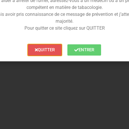
 aider à arrêter de fumer, adressez-vous à un médecin ou à un 
compétent en matière de tabacologie.
is avoir pris connaissance de ce message de prévention et j’attes
majorité.
Pour quitter ce site cliquez sur QUITTER
QUITTER
ENTRER