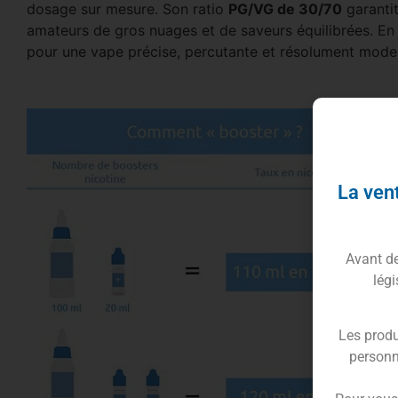
dosage sur mesure. Son ratio
PG/VG de 30/70
garantit
amateurs de gros nuages et de saveurs équilibrées. En
pour une vape précise, percutante et résolument modern
La vent
Avant de 
légi
Les produ
personn