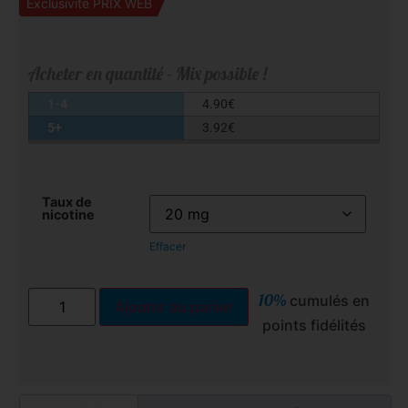
Exclusivité PRIX WEB
Acheter en quantité - Mix possible !
1-4
4.90
€
5+
3.92
€
Taux de
nicotine
Effacer
10%
cumulés en
Ajouter au panier
points fidélités