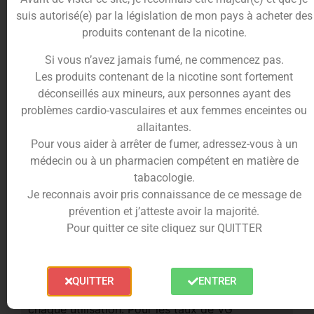
suis autorisé(e) par la législation de mon pays à acheter des
La fiabilité aromatique JNR
produits contenant de la nicotine.
La marque JNR propose des recettes modernes et
Si vous n’avez jamais fumé, ne commencez pas.
équilibrées, pensées pour offrir une vape stable et
Les produits contenant de la nicotine sont fortement
régulière. Le Mango Passion Fruit bénéficie d’une
déconseillés aux mineurs, aux personnes ayant des
formulation précise et d’arômes fidèles, pour une
problèmes cardio-vasculaires et aux femmes enceintes ou
expérience aromatique constante.
allaitantes.
Pour vous aider à arrêter de fumer, adressez-vous à un
Respectez les précautions
médecin ou à un pharmacien compétent en matière de
d’utilisations des e-liquides
tabacologie.
Je reconnais avoir pris connaissance de ce message de
Au-delà de 1.66% m/m de
prévention et j’atteste avoir la majorité.
Nicotine, Toxique en cas
Pour quitter ce site cliquez sur QUITTER
d’ingestion
Entre 0.25% et 1.66% m/m de Nicotine, Nocif
en cas d’ingestion
QUITTER
ENTRER
Bien agiter avant la première ouverture et avant
chaque utilisation. Pour les taux de VG