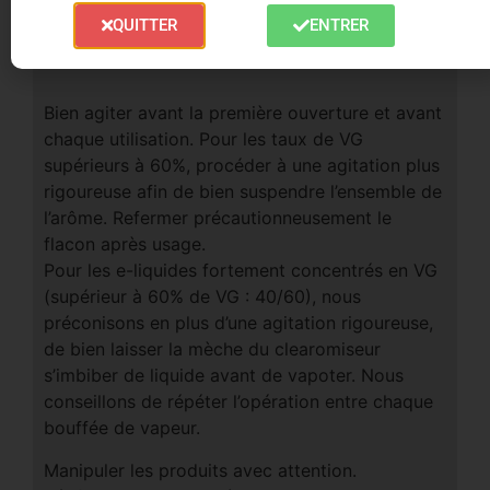
Entre 0.25% et 1.66% m/m de Nicotine, Nocif
QUITTER
ENTRER
en cas d’ingestion
Bien agiter avant la première ouverture et avant
chaque utilisation. Pour les taux de VG
supérieurs à 60%, procéder à une agitation plus
rigoureuse afin de bien suspendre l’ensemble de
l’arôme. Refermer précautionneusement le
flacon après usage.
Pour les e-liquides fortement concentrés en VG
(supérieur à 60% de VG : 40/60), nous
préconisons en plus d’une agitation rigoureuse,
de bien laisser la mèche du clearomiseur
s’imbiber de liquide avant de vapoter. Nous
conseillons de répéter l’opération entre chaque
bouffée de vapeur.
Manipuler les produits avec attention.