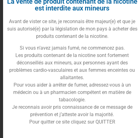
La vente de produit contenant de la nicotine
l’accent sur la qualité de ses produits en vous
est interdite aux mineurs
proposant des e-liquides
fabriqués en France
et à
base d’
arômes naturels
. Ils sont gerantis
sans
Avant de vister ce site, je reconnais être majeur(e) et que je
parabène, sans diacétyl
et sans
ambrox
.
suis autorisé(e) par la législation de mon pays à acheter des
produits contenant de la nicotine.
Si vous n’avez jamais fumé, ne commencez pas.
Les produits contenant de la nicotine sont fortement
déconseillés aux mineurs, aux personnes ayant des
problèmes cardio-vasculaires et aux femmes enceintes ou
allaitantes.
Pour vous aider à arrêter de fumer, adressez-vous à un
médecin ou à un pharmacien compétent en matière de
tabacologie.
Respectez les précautions
Je reconnais avoir pris connaissance de ce message de
d’utilisations des e-liquides
prévention et j’atteste avoir la majorité.
Pour quitter ce site cliquez sur QUITTER
Au-delà de 1.66% m/m de Nicotine, Toxique en
cas d’ingestion