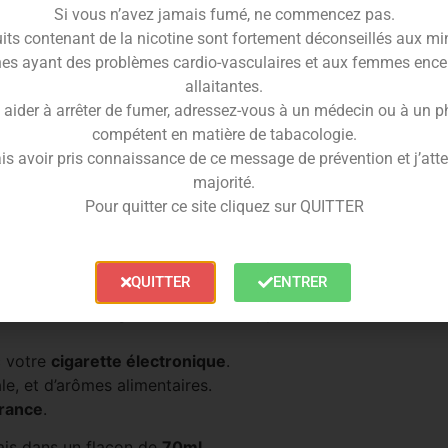
onade
artisanale, préparée avec soin, qui vous
Si vous n’avez jamais fumé, ne commencez pas.
tantané.
its contenant de la nicotine sont fortement déconseillés aux mi
es ayant des problèmes cardio-vasculaires et aux femmes ence
e
capture parfaitement cette expérience unique.
allaitantes.
és à la fraîcheur de la
limonade
pour vous offrir une
 aider à arrêter de fumer, adressez-vous à un médecin ou à un 
compétent en matière de tabacologie.
une expérience gustative inoubliable.
is avoir pris connaissance de ce message de prévention et j’attes
majorité.
 E-liquide
Blueberry
Pour quitter ce site cliquez sur QUITTER
propose de savourer des arômes
fruités
et ultra
ade
aux
myrtilles
de votre vie !
QUITTER
ENTRER
PG/VG
, et vous garantit ainsi un respect de votre
c votre
cigarette électronique
.
e, et d’arômes alimentaires.
France
.
is dans un flacon de
70ml
.