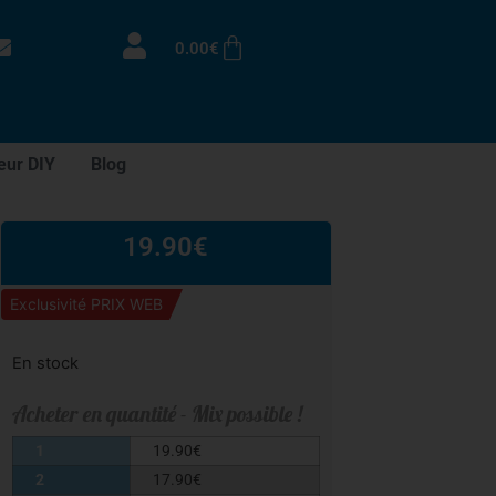
0.00
€
eur DIY
Blog
19.90
€
Exclusivité PRIX WEB
En stock
Acheter en quantité - Mix possible !
1
19.90
€
2
17.90
€