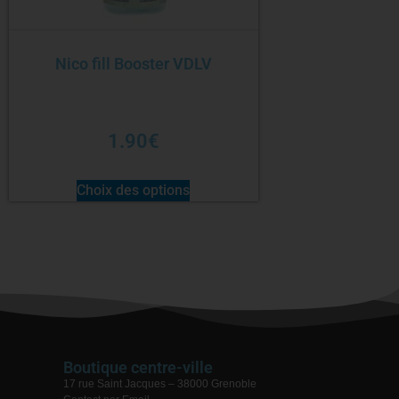
Nico fill Booster VDLV
1.90
€
Choix des options
Boutique centre-ville
17 rue Saint Jacques – 38000 Grenoble