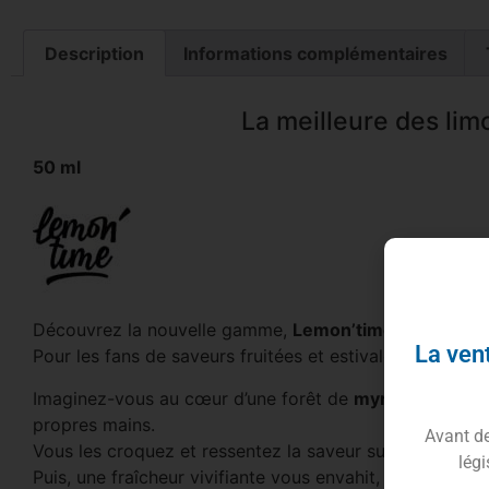
Description
Informations complémentaires
La meilleure des lim
50 ml
Découvrez la nouvelle gamme,
Lemon’time
par les fa
La vent
Pour les fans de saveurs fruitées et estivales, découvr
Imaginez-vous au cœur d’une forêt de
myrtilles
sauvage
propres mains.
Avant de 
Vous les croquez et ressentez la saveur sucrée et légè
légi
Puis, une fraîcheur vivifiante vous envahit, comme une 