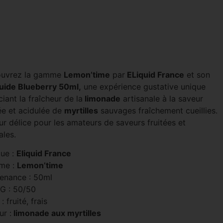
uvrez la gamme
Lemon’time
par
ELiquid France
et son
quide Blueberry 50ml,
une expérience gustative unique
iant la fraîcheur de la
limonade
artisanale à la saveur
ée et acidulée de
myrtilles
sauvages fraîchement cueillies.
ur délice pour les amateurs de saveurs fruitées et
ales.
ue :
Eliquid France
me :
Lemon’time
enance : 50ml
G : 50/50
: fruité, frais
ur :
limonade aux myrtilles