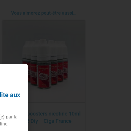
Vous aimerez peut-être aussi…
dite aux
Pack 10 boosters nicotine 10ml
(e) par la
Day 2 Diy – Ciga France
tine.