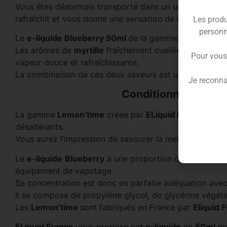
Vous êtes désormais transporté dans un univers de
lim
rafraîchit et vous donne une sensation de bien-être ins
Les produ
personn
Le
e-liquide Blueberry 50ml
de la gamme
Lemon’tim
Les arômes de
myrtille
fraîchement cueillie sont associ
Pour vous
vapeur douce et rafraîchissante.
La combinaison de ces deux saveurs est un pur délice, 
Je reconna
Conditionnement du
La gamme
Lemon’time
créée par
ELiquid France
vous 
désaltérants.
Vous aurez l’impression de savourer la meilleure
limon
Le
e-liquide
Blueberry
à une proportion de
50/50
en
équipement de vapotage.
Sa concentration est donc en parfaite adéquation ave
Il se compose de propylène glycol, de glycérine végétal
Les
Lemon’time
sont fabriqués en France par
Eliquid 
ELiquid France
vous propose cet
e-liquide
en
50ml
ma