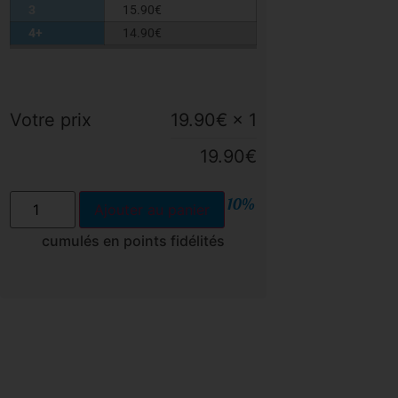
3
15.90
€
4+
14.90
€
Votre prix
19.90
€
× 1
19.90
€
10%
Ajouter au panier
cumulés en points fidélités