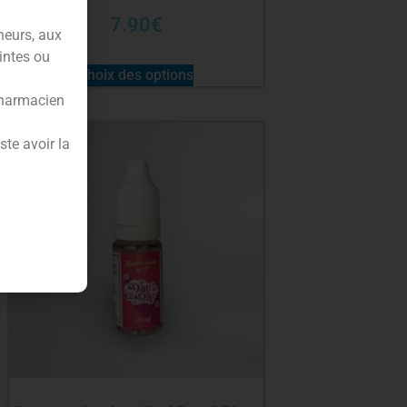
7.90
€
neurs, aux
intes ou
Choix des options
pharmacien
te avoir la