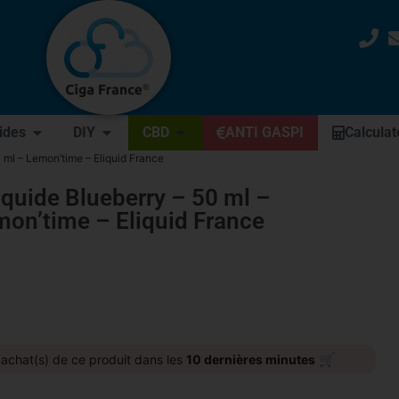
uides
DIY
CBD
ANTI GASPI
Calculat
0 ml – Lemon’time – Eliquid France
iquide Blueberry – 50 ml –
on’time – Eliquid France
🛒
achat(s) de ce produit dans les
10 dernières minutes