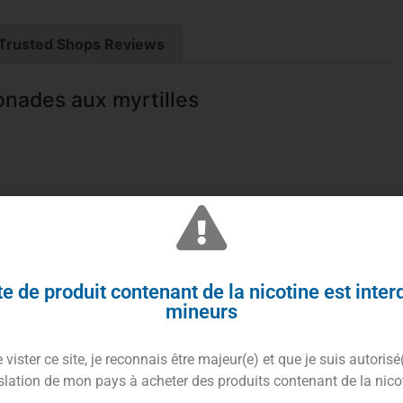
Trusted Shops Reviews
onades aux myrtilles
bricants de chez
ELiquid France
.
e de produit contenant de la nicotine est inter
ez le
e-liquide Blueberry 50ml
.
mineurs
s, cueillant les baies fraîches et juteuses avec vos
vister ce site, je reconnais être majeur(e) et que je suis autorisé
rement acidulée éclater dans votre bouche.
slation de mon pays à acheter des produits contenant de la nico
brise légère en été.