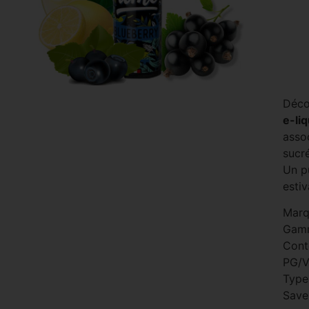
Déco
e-li
assoc
sucr
Un p
estiv
Marq
Gam
Cont
PG/V
Type 
Save