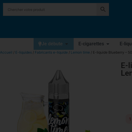
Je débute
E-cigarettes
E-liq
Accueil
/
E-liquides
/
Fabricants e-liquide
/
Lemon time
/ E-liquide Blueberry – 5
E-l
Lem
1