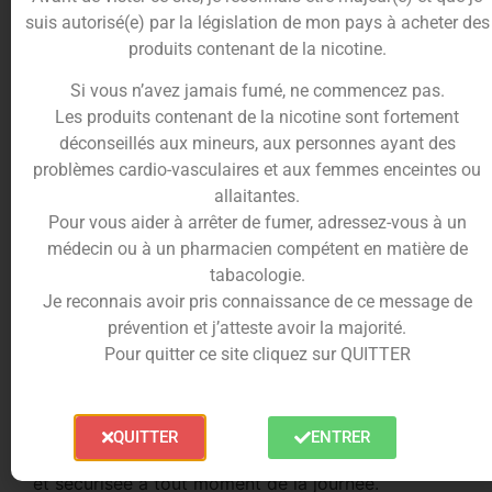
Offrez-vous un moment de vape exquis avec
suis autorisé(e) par la législation de mon pays à acheter des
Framboyz
et laissez-vous emporter par la folie
produits contenant de la nicotine.
fruitée des
framboises
.
Si vous n’avez jamais fumé, ne commencez pas.
L’
e-liquide Framboyz 10ml
est formulé à partir de
Les produits contenant de la nicotine sont fortement
propylène glycol, de glycérine végétale et
déconseillés aux mineurs, aux personnes ayant des
d’arômes de qualité alimentaire.
problèmes cardio-vasculaires et aux femmes enceintes ou
Il est élaboré avec des arômes naturels et de
allaitantes.
synthèse, et présente une proportion de
Pour vous aider à arrêter de fumer, adressez-vous à un
60PG/40VG.
médecin ou à un pharmacien compétent en matière de
tabacologie.
Cet
e-liquide
est disponible en différentes
Je reconnais avoir pris connaissance de ce message de
concentrations de nicotine, vous permettant de
prévention et j’atteste avoir la majorité.
choisir celle qui correspond le mieux à vos besoins
Pour quitter ce site cliquez sur QUITTER
:
0mg/ml, 3mg/ml, 6mg/ml ou 10mg/ml.
Présenté dans un flacon en PET pratique et
sécurisé, équipé d’un embout compte-gouttes, l’
e-
QUITTER
ENTRER
liquide Framboyz 10ml
assure une utilisation facile
et sécurisée à tout moment de la journée.