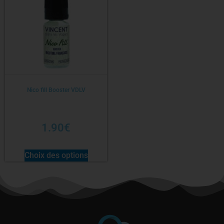
Nico fill Booster VDLV
1.90
€
Choix des options