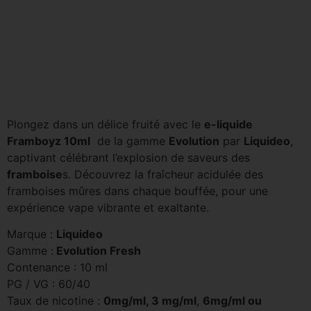
Plongez dans un délice fruité avec le
e-liquide
Framboyz 10ml
de la gamme
Evolution
par
Liquideo
,
captivant célébrant l’explosion de saveurs des
framboise
s. Découvrez la fraîcheur acidulée des
framboises mûres dans chaque bouffée, pour une
expérience vape vibrante et exaltante.
Marque :
Liquideo
Gamme :
Evolution Fresh
Contenance : 10 ml
PG / VG : 60/40
Taux de nicotine :
0mg/ml, 3 mg/ml
,
6mg/ml ou