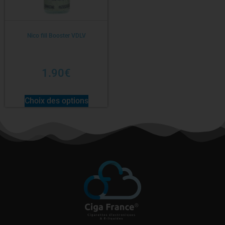
Nico fill Booster VDLV
1.90
€
Choix des options