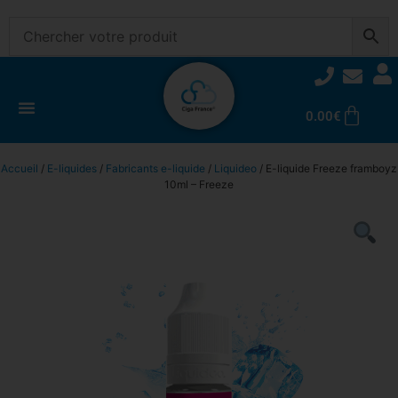
0.00
€
Accueil
/
E-liquides
/
Fabricants e-liquide
/
Liquideo
/ E-liquide Freeze framboyz
10ml – Freeze