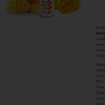
Emba
Gang
Lais
save
contr
fraîc
Marq
Gam
Cont
PG /
Taux
Type 
Save
Origi