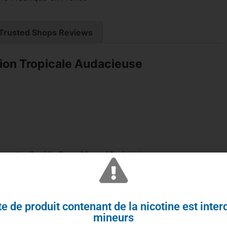
Trusted Shops Reviews
ion Tropicale Audacieuse
vec l’
e-liquide Gang Mang 10ml
de la gamme
nture exotique où les saveurs de
mangue
vous
s, pour une expérience de vape pleine de vitalité et de
e de produit contenant de la nicotine est inter
mineurs