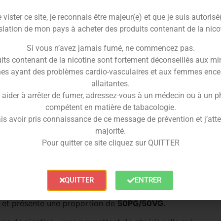
e manguiers, où les arômes juteux et sucrés de la
vister ce site, je reconnais être majeur(e) et que je suis autorisé
itable évasion sensorielle.
slation de mon pays à acheter des produits contenant de la nico
ngue
, sublimée dans ce délicieux
e-liquide
.
Si vous n’avez jamais fumé, ne commencez pas.
d’une expérience de vape intense et enivrante, le
e-
its contenant de la nicotine sont fortement déconseillés aux mi
es ayant des problèmes cardio-vasculaires et aux femmes ence
fait pour les explorateurs de nouvelles sensations
allaitantes.
 aider à arrêter de fumer, adressez-vous à un médecin ou à un 
liquide Gang Mang 10ml
compétent en matière de tabacologie.
is avoir pris connaissance de ce message de prévention et j’attes
e sa gamme
Evolution
, une invitation à un voyage
majorité.
Pour quitter ce site cliquez sur QUITTER
ssant avec
Gang Mang
, et laissez-vous emporter par
opylène glycol, de glycérine végétale et d’arômes de
QUITTER
ENTRER
, et présente une proportion de
50PG/50VG.