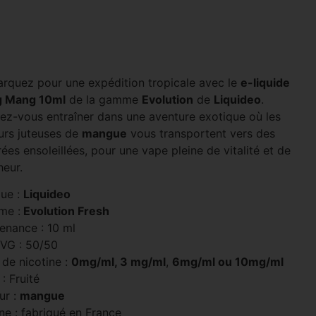
rquez pour une expédition tropicale avec le
e-liquide
 Mang 10ml
de la gamme
Evolution
de
Liquideo
.
sez-vous entraîner dans une aventure exotique où les
urs juteuses de
mangue
vous transportent vers des
ées ensoleillées, pour une vape pleine de vitalité et de
heur.
ue :
Liquideo
me :
Evolution Fresh
enance : 10 ml
 VG : 50/50
 de nicotine :
0mg/ml, 3 mg/ml
,
6mg/ml ou 10mg/ml
: Fruité
ur :
mangue
ne : fabriqué en France