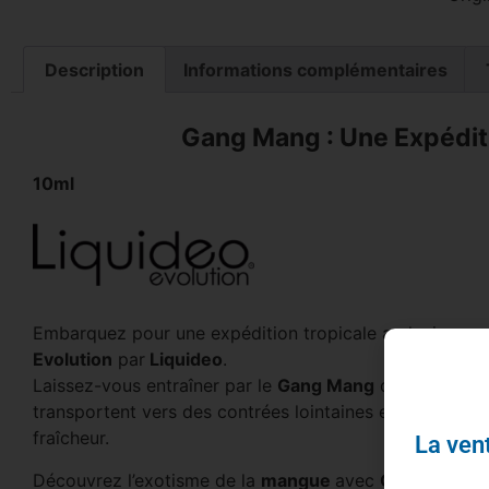
Description
Informations complémentaires
Gang Mang : Une Expédit
10ml
Embarquez pour une expédition tropicale audacieuse a
Evolution
par
Liquideo
.
Laissez-vous entraîner par le
Gang Mang
dans une ave
transportent vers des contrées lointaines et ensoleillée
fraîcheur.
La vent
Découvrez l’exotisme de la
mangue
avec
Gang Mang
.