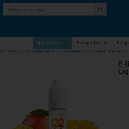
Je débute
E-cigarettes
E-liq
Accueil
/
E-liquides
/
Fabricants e-liquide
/
Liquideo
/ E-liquide Gang Mang 10ml 
E-l
Li