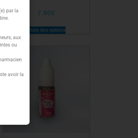
(e) par la
7.90
€
tine.
Choix des options
neurs, aux
intes ou
pharmacien
te avoir la