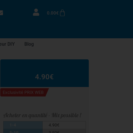
0.00
€
eur DIY
Blog
4.90
€
Exclusivité PRIX WEB
Acheter en quantité - Mix possible !
1-4
4.90
€
5-10
3.92
€