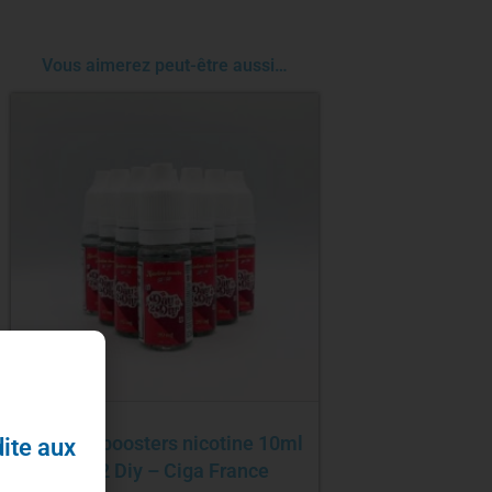
Vous aimerez peut-être aussi…
Pack 10 boosters nicotine 10ml
dite aux
Day 2 Diy – Ciga France