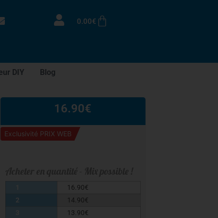
0.00
€
eur DIY
Blog
16.90
€
Exclusivité PRIX WEB
Acheter en quantité - Mix possible !
1
16.90
€
2
14.90
€
3
13.90
€