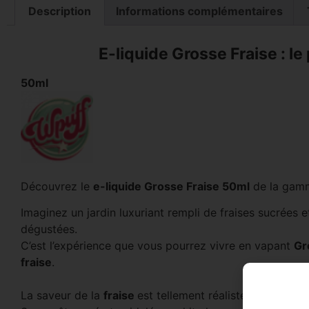
Description
Informations complémentaires
E-liquide Grosse Fraise : l
50ml
Découvrez le
e-liquide Grosse Fraise 50ml
de la gam
Imaginez un jardin luxuriant rempli de fraises sucrées et
dégustées.
C’est l’expérience que vous pourrez vivre en vapant
Gr
fraise
.
La saveur de la
fraise
est tellement réaliste qu’on croi