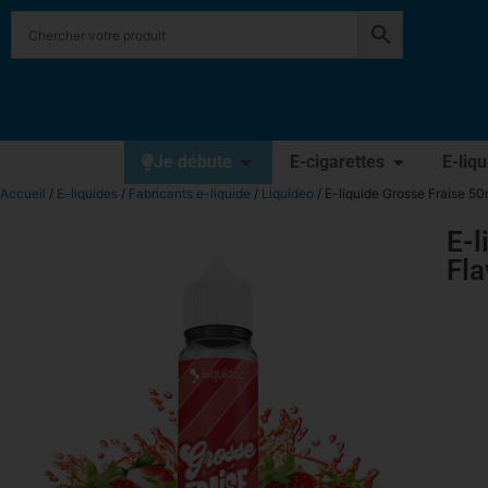
Je débute
E-cigarettes
E-liq
Accueil
/
E-liquides
/
Fabricants e-liquide
/
Liquideo
/ E-liquide Grosse Fraise 50
E-l
Fla