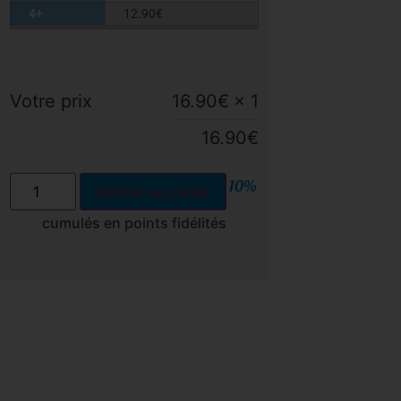
4+
12.90
€
Votre prix
16.90
€
× 1
16.90
€
10%
Ajouter au panier
cumulés en points fidélités