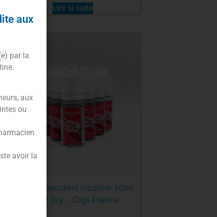
Lire la suite
dite aux
(e) par la
tine.
neurs, aux
intes ou
pharmacien
te avoir la
Pack 10 boosters nicotine 10ml
Day 2 Diy – Ciga France