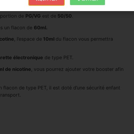
 arômes travaillés en laboratoire français par
Liquideo
.
roportion de
PG/VG
est de
50/50
.
s un flacon de
60ml.
cotine
, l’espace de
10ml
du flacon vous permettra
arette électronique
de type PET.
 de nicotine
, vous pourrez ajouter votre booster afin
 flacon de type PET, il est doté d’une sécurité enfant
transport.