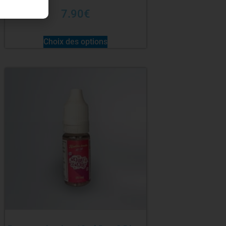
7.90
€
Choix des options