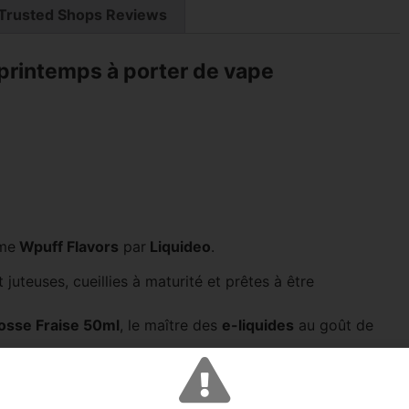
Trusted Shops Reviews
e printemps à porter de vape
me
Wpuff Flavors
par
Liquideo
.
 juteuses, cueillies à maturité et prêtes à être
osse Fraise 50ml
, le maître des
e-liquides
au goût de
rait presque croquer une
fraise
fraîchement cueillie.