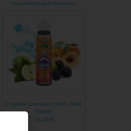
Vous aimerez peut-être aussi…
E-liquide Chenapan 50ml – Multi
Freeze
16.90
€