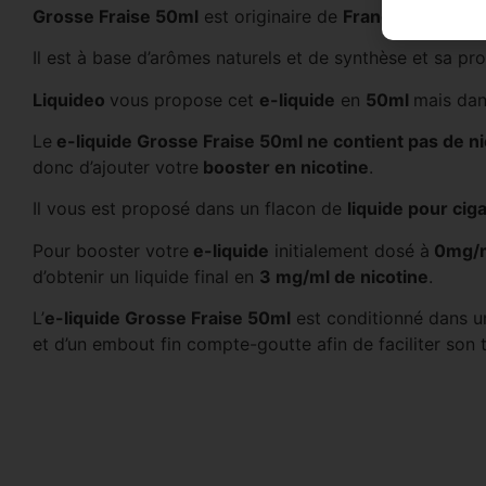
Grosse Fraise 50ml
est originaire de
France
, avec des
Il est à base d’arômes naturels et de synthèse et sa p
Liquideo
vous propose cet
e-liquide
en
50ml
mais dan
Le
e-liquide Grosse Fraise 50ml ne contient pas de ni
donc d’ajouter votre
booster en nicotine
.
Il vous est proposé dans un flacon de
liquide pour cig
Pour booster votre
e-liquide
initialement dosé à
0mg/ml
d’obtenir un liquide final en
3 mg/ml de nicotine
.
L’
e-liquide Grosse Fraise 50ml
est conditionné dans un
et d’un embout fin compte-goutte afin de faciliter son 