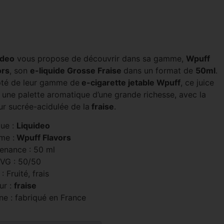
ideo
vous propose de découvrir dans sa gamme,
Wpuff
ors
, son
e-liquide Grosse Fraise
dans un format de
5
0ml
.
té de leur gamme de
e-cigarette jetable Wpuff
, ce juice
e une palette aromatique d’une grande richesse, avec la
ur sucrée-acidulée de la
fraise
.
ue :
Liquideo
me :
Wpuff Flavors
enance : 50 ml
 VG : 50/50
: Fruité, frais
ur :
fraise
ne : fabriqué en France