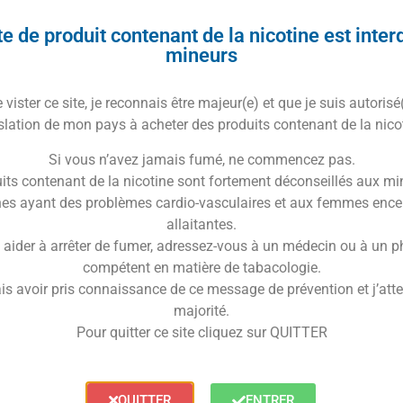
re palais, vous laissant avec un goût agréable en
e de produit contenant de la nicotine est inter
mplement à la recherche d’un goût frais et
mineurs
hoix parfait pour vous.
vister ce site, je reconnais être majeur(e) et que je suis autorisé
équilibré, vous permettant de savourer chaque gorgée
slation de mon pays à acheter des produits contenant de la nico
osse Fraise
s’adaptera à vos préférences.
Si vous n’avez jamais fumé, ne commencez pas.
 amateurs de
fraise
qui recherchent une expérience de
its contenant de la nicotine sont fortement déconseillés aux mi
es ayant des problèmes cardio-vasculaires et aux femmes ence
pour retrouver les saveurs de fruits de saison.
allaitantes.
 aider à arrêter de fumer, adressez-vous à un médecin ou à un 
quide Grosse Fraise 50ml
compétent en matière de tabacologie.
is avoir pris connaissance de ce message de prévention et j’attes
raise 50ml
de la gamme
Wpuff Flavors
.
majorité.
me des
e-liquides
reprenant les saveurs et arômes de
Pour quitter ce site cliquez sur QUITTER
aise
.
QUITTER
ENTRER