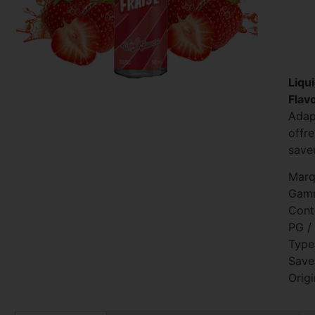
Liqu
Flav
Adap
offr
save
Marq
Gam
Cont
PG /
Type 
Save
Origi